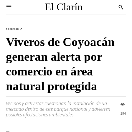
El Clarín
Sociedad
Viveros de Coyoacán
generan alerta por
comercio en área
natural protegida
Vecinos y activistas cuestionan la instalación de un
mercado dentro de este parque nacional y advierten
294
posibles afectaciones ambientales