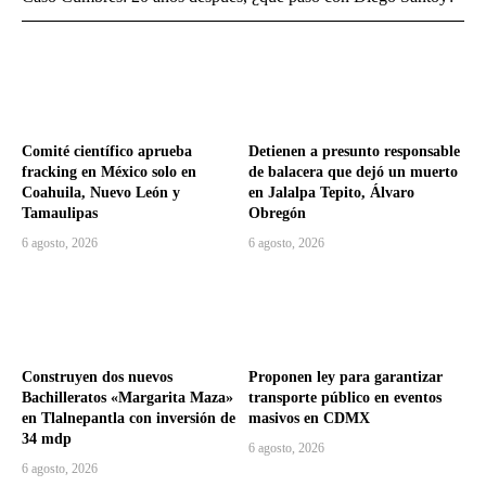
Comité científico aprueba
Detienen a presunto responsable
fracking en México solo en
de balacera que dejó un muerto
Coahuila, Nuevo León y
en Jalalpa Tepito, Álvaro
Tamaulipas
Obregón
6 agosto, 2026
6 agosto, 2026
Construyen dos nuevos
Proponen ley para garantizar
Bachilleratos «Margarita Maza»
transporte público en eventos
en Tlalnepantla con inversión de
masivos en CDMX
34 mdp
6 agosto, 2026
6 agosto, 2026