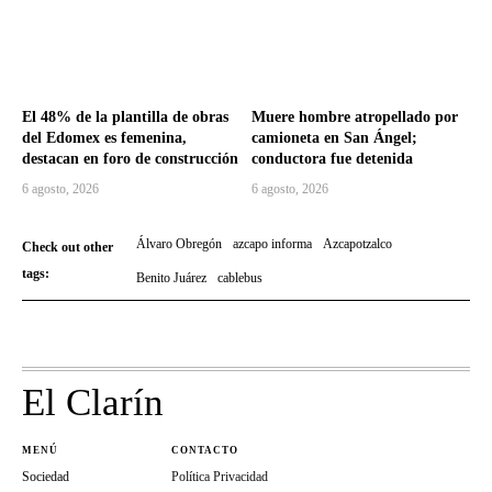
El 48% de la plantilla de obras
Muere hombre atropellado por
del Edomex es femenina,
camioneta en San Ángel;
destacan en foro de construcción
conductora fue detenida
6 agosto, 2026
6 agosto, 2026
Álvaro Obregón
azcapo informa
Azcapotzalco
Check out other
tags:
Benito Juárez
cablebus
El Clarín
MENÚ
CONTACTO
Sociedad
Política Privacidad