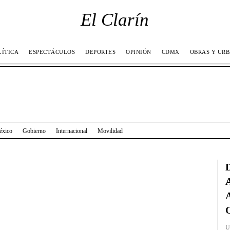
El Clarín
LÍTICA
ESPECTÁCULOS
DEPORTES
OPINIÓN
CDMX
OBRAS Y UR
éxico
Gobierno
Internacional
Movilidad
D
A
A
O
U