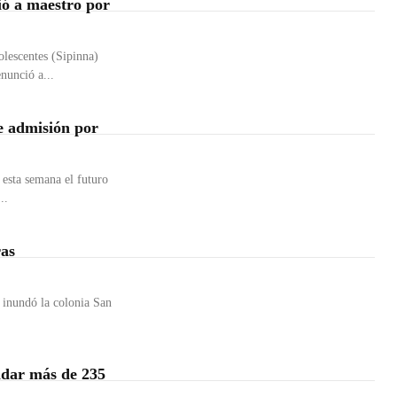
ió a maestro por
olescentes (Sipinna)
nunció a...
e admisión por
sta semana el futuro
..
ras
 inundó la colonia San
idar más de 235