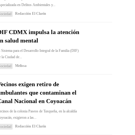
specializada en Delitos Ambientales y...
Redacción El Clarín
Sociedad
DIF CDMX impulsa la atención
n salud mental
 Sistema para el Desarrollo Integral de la Familia (DIF)
 la Ciudad de...
Melissa
Sociedad
ecinos exigen retiro de
ambulantes que contaminan el
Canal Nacional en Coyoacán
ecinos de la colonia Paseos de Taxqueña, en la alcaldía
yoacán, exigieron a las...
Redacción El Clarín
Sociedad