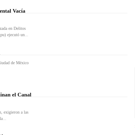
ental Vacía
zada en Delitos
u) ejecutó un...
l
 Ciudad de México
inan el Canal
, exigieron a las
a...