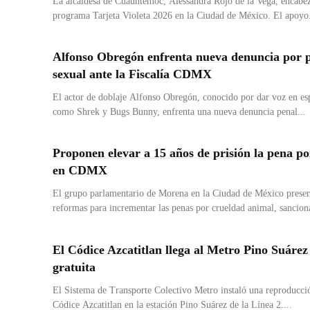
La alcaldesa de Cuauhtémoc, Alessandra Rojo de la Vega, encabez
programa Tarjeta Violeta 2026 en la Ciudad de México. El apoyo.
Alfonso Obregón enfrenta nueva denuncia por 
sexual ante la Fiscalía CDMX
El actor de doblaje Alfonso Obregón, conocido por dar voz en es
como Shrek y Bugs Bunny, enfrenta una nueva denuncia penal...
Proponen elevar a 15 años de prisión la pena p
en CDMX
El grupo parlamentario de Morena en la Ciudad de México presen
reformas para incrementar las penas por crueldad animal, sanciona
El Códice Azcatitlan llega al Metro Pino Suárez
gratuita
El Sistema de Transporte Colectivo Metro instaló una reproducci
Códice Azcatitlan en la estación Pino Suárez de la Línea 2....