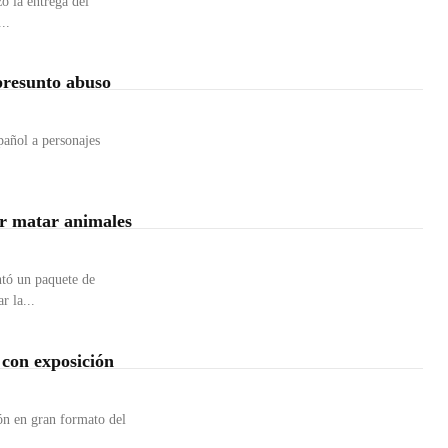
ó la entrega del
..
presunto abuso
pañol a personajes
or matar animales
tó un paquete de
r la...
 con exposición
ón en gran formato del