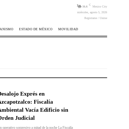
C
16.6
Mexico City
miércoles, agosto 5, 2026
Registrarse / Unirse
BANISMO
ESTADO DE MÉXICO
MOVILIDAD
esalojo Exprés en
zcapotzalco: Fiscalía
mbiental Vacía Edificio sin
rden Judicial
n operativo sorpresivo a mitad de la noche La Fiscalía