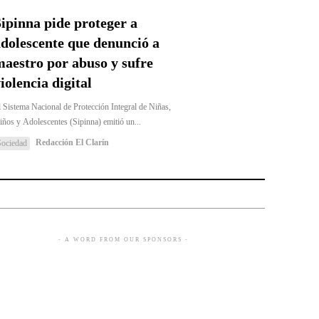
ipinna pide proteger a
dolescente que denunció a
aestro por abuso y sufre
iolencia digital
l Sistema Nacional de Protección Integral de Niñas,
iños y Adolescentes (Sipinna) emitió un...
Redacción El Clarín
Sociedad
- A WORD FROM OUR SPONSORS -