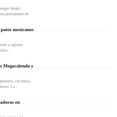
rmigas Verdes",
bores permanentes de
 patos mexicanos
nzó a registrar
ieza...
on Megacalenda y
apotzalco, con danza,
Oaxaca. La...
dadoras en