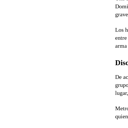
Domin
grave
Los h
entre
arma 
Dis
De ac
grupo
lugar
Metro
quien