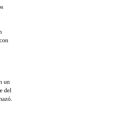
os
n
 con
n un
e del
nazó.