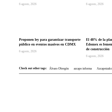
6 agosto, 2026
6 agosto, 2026
Proponen ley para garantizar transporte
El 48% de la plan
público en eventos masivos en CDMX
Edomex es femeni
de construcción
6 agosto, 2026
6 agosto, 2026
Check out other tags:
Álvaro Obregón
azcapo informa
Azcapotzalc