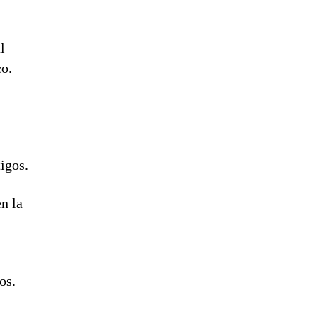
l
co.
igos.
n la
.
os.