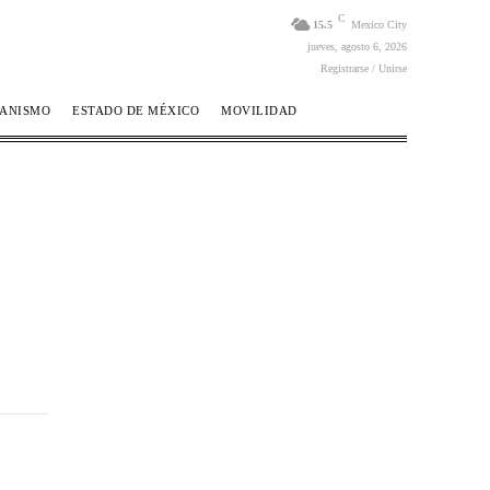
C
15.5
Mexico City
jueves, agosto 6, 2026
Registrarse / Unirse
BANISMO
ESTADO DE MÉXICO
MOVILIDAD