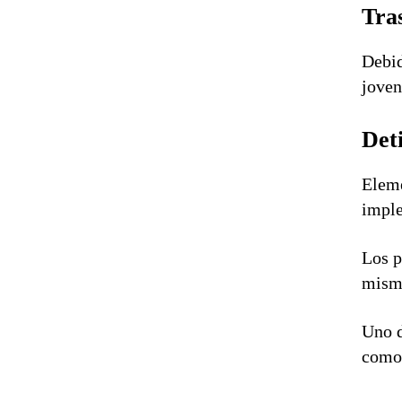
Tra
Debid
joven
Det
Eleme
imple
Los p
misma
Uno d
como 