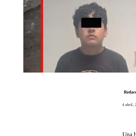
Redacc
4 abril,
Una b