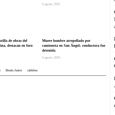
6 agosto, 2026
tilla de obras del
Muere hombre atropellado por
na, destacan en foro
camioneta en San Ángel; conductora fue
detenida
6 agosto, 2026
o
Benito Juárez
cablebus