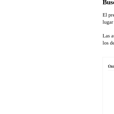
Bus
El pr
lugar
Las a
los d
Últ