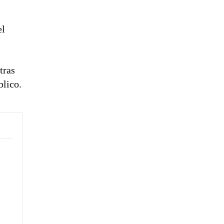
el
tras
blico.