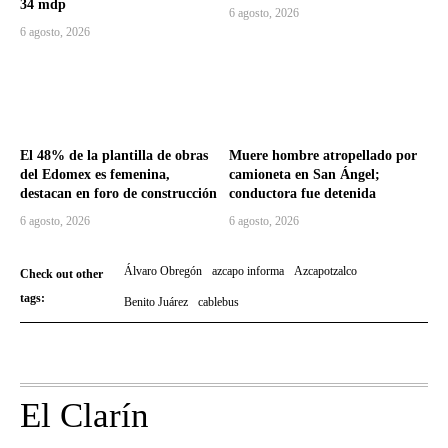
34 mdp
6 agosto, 2026
6 agosto, 2026
El 48% de la plantilla de obras
Muere hombre atropellado por
del Edomex es femenina,
camioneta en San Ángel;
destacan en foro de construcción
conductora fue detenida
6 agosto, 2026
6 agosto, 2026
Álvaro Obregón
azcapo informa
Azcapotzalco
Check out other
tags:
Benito Juárez
cablebus
El Clarín