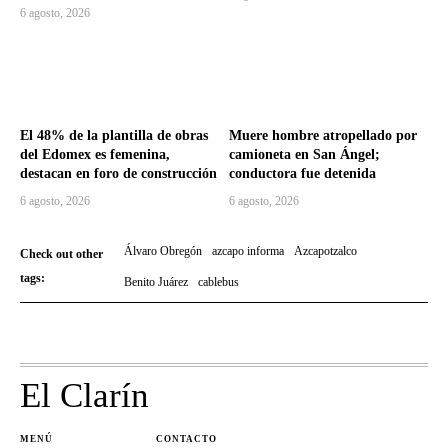
6 agosto, 2026
El 48% de la plantilla de obras
Muere hombre atropellado por
del Edomex es femenina,
camioneta en San Ángel;
destacan en foro de construcción
conductora fue detenida
6 agosto, 2026
6 agosto, 2026
Álvaro Obregón
azcapo informa
Azcapotzalco
Check out other
tags:
Benito Juárez
cablebus
El Clarín
MENÚ
CONTACTO