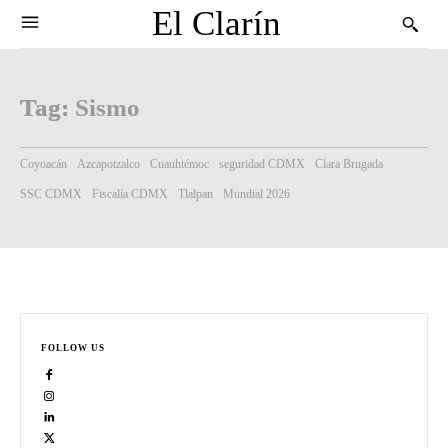
El Clarín
Tag:
Sismo
Coyoacán
Azcapotzalco
Cuauhtémoc
seguridad CDMX
Clara Brugada
SSC CDMX
Fiscalía CDMX
Tlalpan
Mundial 2026
FOLLOW US