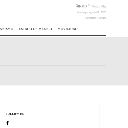
C
15.5
Mexico City
domingo, agosto 9, 2026
Registrarse / Unirse
BANISMO
ESTADO DE MÉXICO
MOVILIDAD
FOLLOW US