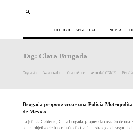
SOCIEDAD
SEGURIDAD
ECONOMIA
PO
Tag:
Clara Brugada
Coyoacán
Azcapotzalco
Cuauhtémoc
seguridad CDMX
Fiscal
Brugada propone crear una Policía Metropolitan
de México
La jefa de Gobierno, Clara Brugada, propuso la creación de una P
con el objetivo de hacer "más efectiva" la estrategia de seguridad.