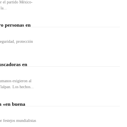
r el partido México-
la...
ro personas en
eguridad, protección
buscadoras en
humanos exigieron al
lalpan. Los hechos...
on «en buena
r festejos mundialistas
..