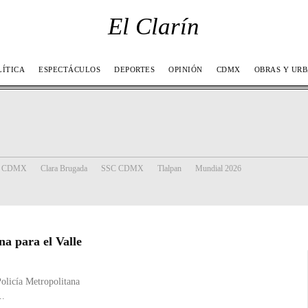
El Clarín
LÍTICA
ESPECTÁCULOS
DEPORTES
OPINIÓN
CDMX
OBRAS Y UR
ía CDMX
Clara Brugada
SSC CDMX
Tlalpan
Mundial 2026
a para el Valle
olicía Metropolitana
..