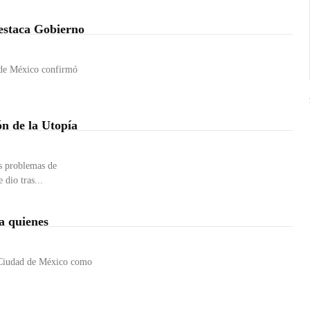
estaca Gobierno
 de México confirmó
ón de la Utopía
s problemas de
dio tras...
a quienes
a Ciudad de México como