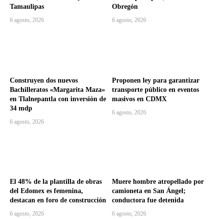
Tamaulipas
Obregón
6 agosto, 2026
6 agosto, 2026
Construyen dos nuevos
Proponen ley para garantizar
Bachilleratos «Margarita Maza»
transporte público en eventos
en Tlalnepantla con inversión de
masivos en CDMX
34 mdp
6 agosto, 2026
6 agosto, 2026
El 48% de la plantilla de obras
Muere hombre atropellado por
del Edomex es femenina,
camioneta en San Ángel;
destacan en foro de construcción
conductora fue detenida
6 agosto, 2026
6 agosto, 2026