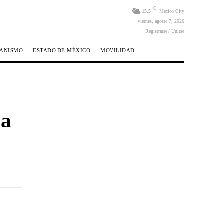
C
15.5
Mexico City
viernes, agosto 7, 2026
Registrarse / Unirse
BANISMO
ESTADO DE MÉXICO
MOVILIDAD
 a