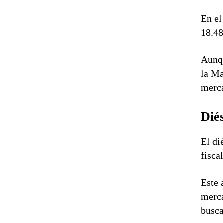
En el
18.48
Aunqu
la Ma
merca
Dié
El di
fisca
Este 
merca
busca