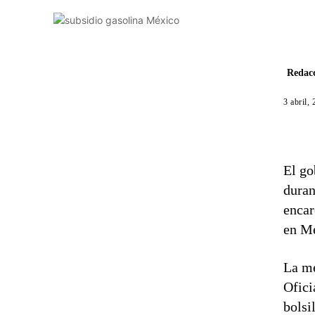
Redacc
3 abril,
El go
duran
encar
en M
La me
Ofici
bolsi