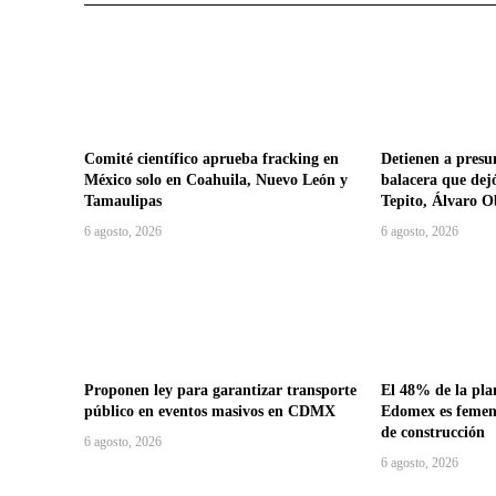
Comité científico aprueba fracking en
Detienen a presu
México solo en Coahuila, Nuevo León y
balacera que dej
Tamaulipas
Tepito, Álvaro 
6 agosto, 2026
6 agosto, 2026
Proponen ley para garantizar transporte
El 48% de la plan
público en eventos masivos en CDMX
Edomex es femeni
de construcción
6 agosto, 2026
6 agosto, 2026