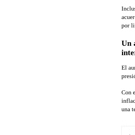
Inclu
acuer
por li
Un 
int
El au
presi
Con e
infla
una t