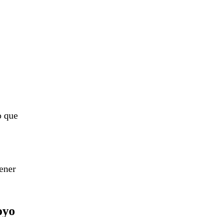
n
o que
ener
oyo