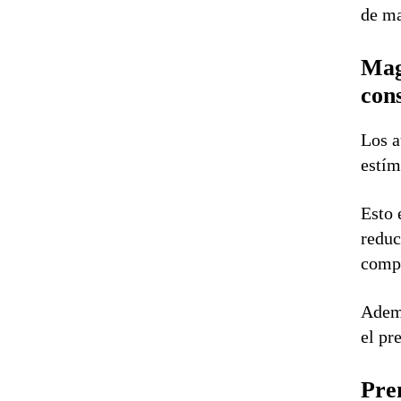
de ma
Mag
con
Los a
estím
Esto 
reduc
compl
Ademá
el pr
Pre