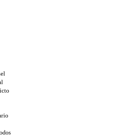
sel
al
icto
ario
iodos