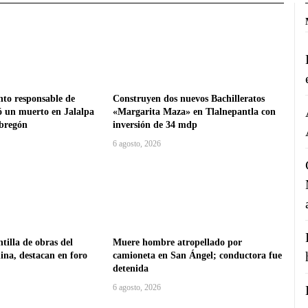
nto responsable de
Construyen dos nuevos Bachilleratos
ó un muerto en Jalalpa
«Margarita Maza» en Tlalnepantla con
Obregón
inversión de 34 mdp
6 agosto, 2026
tilla de obras del
Muere hombre atropellado por
na, destacan en foro
camioneta en San Ángel; conductora fue
detenida
6 agosto, 2026