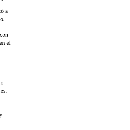
tó a
o.
 con
en el
lo
es.
y