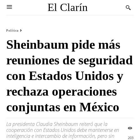
El Clarín
Política
Sheinbaum pide más
reuniones de seguridad
con Estados Unidos y
rechaza operaciones
conjuntas en México
La presidenta Claudia Sheinbaum reiteró que la
cooperación con Estados Unidos debe mantenerse en
inteligencia e intercambio de información, pero sin
203