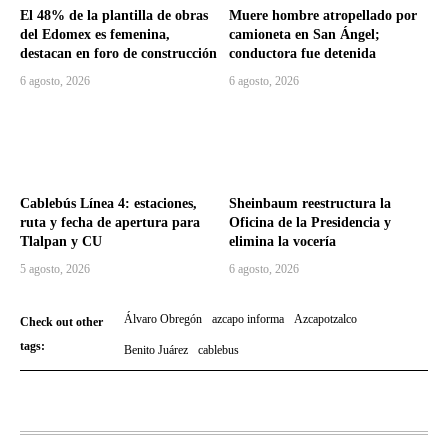
El 48% de la plantilla de obras
Muere hombre atropellado por
del Edomex es femenina,
camioneta en San Ángel;
destacan en foro de construcción
conductora fue detenida
6 agosto, 2026
6 agosto, 2026
Cablebús Línea 4: estaciones,
Sheinbaum reestructura la
ruta y fecha de apertura para
Oficina de la Presidencia y
Tlalpan y CU
elimina la vocería
5 agosto, 2026
6 agosto, 2026
Álvaro Obregón
azcapo informa
Azcapotzalco
Check out other
tags:
Benito Juárez
cablebus