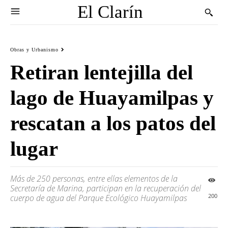
El Clarín
Obras y Urbanismo
Retiran lentejilla del
lago de Huayamilpas y
rescatan a los patos del
lugar
Más de 250 personas, entre ellas elementos de la
Secretaría de Marina, participan en la recuperación del
200
cuerpo de agua del Parque Ecológico Huayamilpas