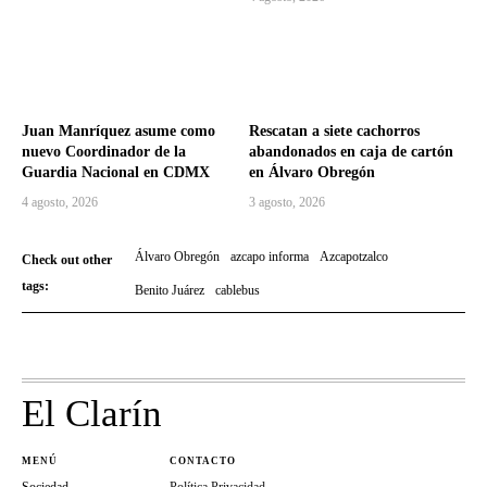
Juan Manríquez asume como
Rescatan a siete cachorros
nuevo Coordinador de la
abandonados en caja de cartón
Guardia Nacional en CDMX
en Álvaro Obregón
4 agosto, 2026
3 agosto, 2026
Álvaro Obregón
azcapo informa
Azcapotzalco
Check out other
tags:
Benito Juárez
cablebus
El Clarín
MENÚ
CONTACTO
Sociedad
Política Privacidad