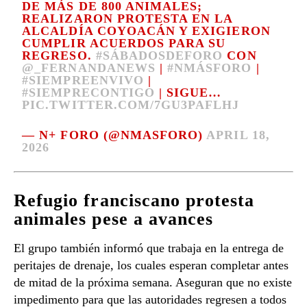
DE MÁS DE 800 ANIMALES;
REALIZARON PROTESTA EN LA
ALCALDÍA COYOACÁN Y EXIGIERON
CUMPLIR ACUERDOS PARA SU
REGRESO.
#SÁBADOSDEFORO
CON
@_FERNANDANEWS
|
#NMÁSFORO
|
#SIEMPREENVIVO
|
#SIEMPRECONTIGO
| SIGUE…
PIC.TWITTER.COM/7GU3PAFLHJ
— N+ FORO (@NMASFORO)
APRIL 18,
2026
Refugio franciscano protesta
animales pese a avances
El grupo también informó que trabaja en la entrega de
peritajes de drenaje, los cuales esperan completar antes
de mitad de la próxima semana. Aseguran que no existe
impedimento para que las autoridades regresen a todos