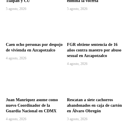
Tlalpan y CU
elimina la vocería
5 agosto, 2026
5 agosto, 2026
Caen ocho personas por despojo
FGR obtiene sentencia de 16
de vivienda en Azcapotzalco
años contra maestro por abuso
sexual en Azcapotzalco
4 agosto, 2026
4 agosto, 2026
Juan Manríquez asume como
Rescatan a siete cachorros
nuevo Coordinador de la
abandonados en caja de cartón
Guardia Nacional en CDMX
en Álvaro Obregón
4 agosto, 2026
3 agosto, 2026