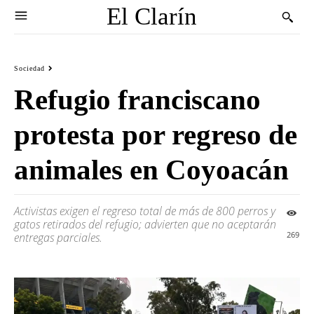
El Clarín
Sociedad
Refugio franciscano
protesta por regreso de
animales en Coyoacán
Activistas exigen el regreso total de más de 800 perros y
gatos retirados del refugio; advierten que no aceptarán
269
entregas parciales.