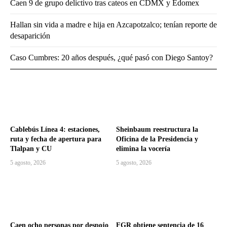
Caen 9 de grupo delictivo tras cateos en CDMX y Edomex
Hallan sin vida a madre e hija en Azcapotzalco; tenían reporte de
desaparición
Caso Cumbres: 20 años después, ¿qué pasó con Diego Santoy?
Cablebús Línea 4: estaciones,
Sheinbaum reestructura la
ruta y fecha de apertura para
Oficina de la Presidencia y
Tlalpan y CU
elimina la vocería
5 agosto, 2026
5 agosto, 2026
Caen ocho personas por despojo
FGR obtiene sentencia de 16