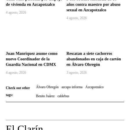
de vivienda en Azcapotzalco
años contra maestro por abuso
sexual en Azcapotzalco
4 agosto, 2026
4 agosto, 2026
Juan Manríquez asume como
Rescatan a siete cachorros
nuevo Coordinador de la
abandonados en caja de cartón
Guardia Nacional en CDMX
en Álvaro Obregón
4 agosto, 2026
3 agosto, 2026
Álvaro Obregón
azcapo informa
Azcapotzalco
Check out other
tags:
Benito Juárez
cablebus
El Clarín