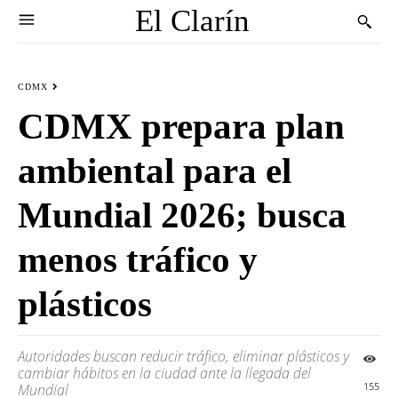
El Clarín
CDMX
CDMX prepara plan
ambiental para el
Mundial 2026; busca
menos tráfico y
plásticos
Autoridades buscan reducir tráfico, eliminar plásticos y
cambiar hábitos en la ciudad ante la llegada del
155
Mundial