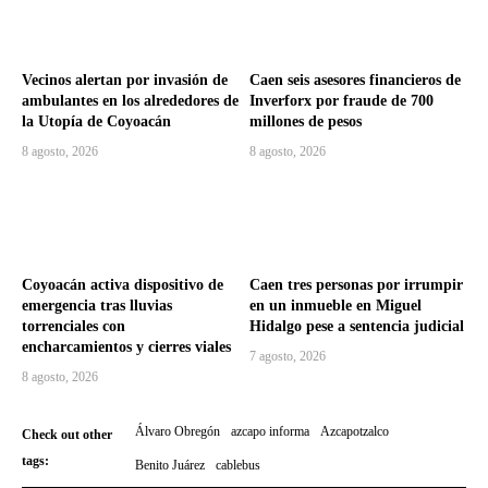
Vecinos alertan por invasión de
Caen seis asesores financieros de
ambulantes en los alrededores de
Inverforx por fraude de 700
la Utopía de Coyoacán
millones de pesos
8 agosto, 2026
8 agosto, 2026
Coyoacán activa dispositivo de
Caen tres personas por irrumpir
emergencia tras lluvias
en un inmueble en Miguel
torrenciales con
Hidalgo pese a sentencia judicial
encharcamientos y cierres viales
7 agosto, 2026
8 agosto, 2026
Álvaro Obregón
azcapo informa
Azcapotzalco
Check out other
tags:
Benito Juárez
cablebus