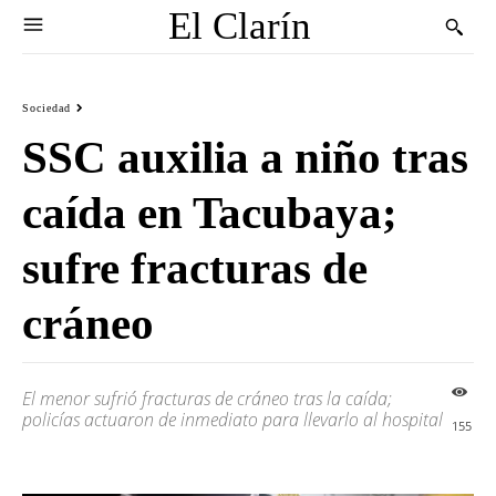
El Clarín
Sociedad
SSC auxilia a niño tras
caída en Tacubaya;
sufre fracturas de
cráneo
El menor sufrió fracturas de cráneo tras la caída;
policías actuaron de inmediato para llevarlo al hospital
155