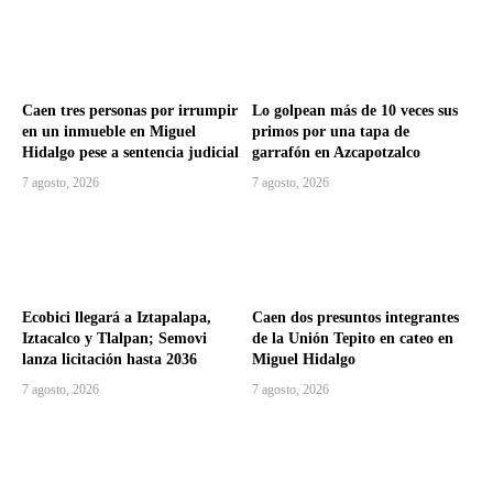
Caen tres personas por irrumpir
Lo golpean más de 10 veces sus
en un inmueble en Miguel
primos por una tapa de
Hidalgo pese a sentencia judicial
garrafón en Azcapotzalco
7 agosto, 2026
7 agosto, 2026
Ecobici llegará a Iztapalapa,
Caen dos presuntos integrantes
Iztacalco y Tlalpan; Semovi
de la Unión Tepito en cateo en
lanza licitación hasta 2036
Miguel Hidalgo
7 agosto, 2026
7 agosto, 2026