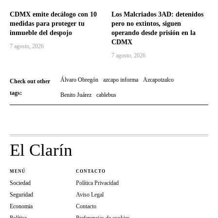
CDMX emite decálogo con 10
Los Malcriados 3AD: detenidos
medidas para proteger tu
pero no extintos, siguen
inmueble del despojo
operando desde prisión en la
CDMX
7 agosto, 2026
7 agosto, 2026
Álvaro Obregón
azcapo informa
Azcapotzalco
Check out other
tags:
Benito Juárez
cablebus
El Clarín
MENÚ
CONTACTO
Sociedad
Política Privacidad
Seguridad
Aviso Legal
Economia
Contacto
Política
Preferencias de cookies