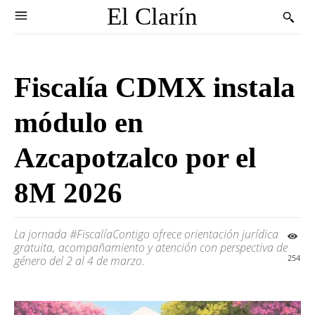
El Clarín
Fiscalía CDMX instala
módulo en
Azcapotzalco por el
8M 2026
La jornada #FiscalíaContigo ofrece orientación jurídica
gratuita, acompañamiento y atención con perspectiva de
254
género del 2 al 4 de marzo.