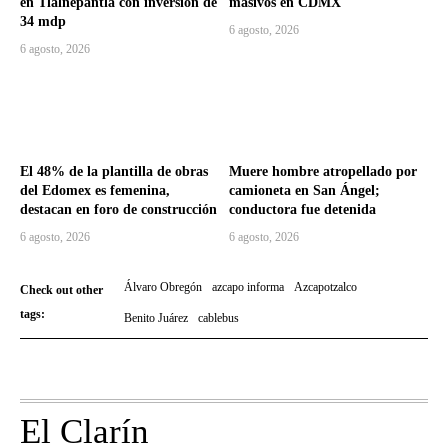
en Tlalnepantla con inversión de
masivos en CDMX
34 mdp
6 agosto, 2026
6 agosto, 2026
El 48% de la plantilla de obras
Muere hombre atropellado por
del Edomex es femenina,
camioneta en San Ángel;
destacan en foro de construcción
conductora fue detenida
6 agosto, 2026
6 agosto, 2026
Álvaro Obregón
azcapo informa
Azcapotzalco
Check out other
tags:
Benito Juárez
cablebus
El Clarín