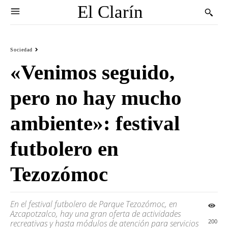
El Clarín
Sociedad
«Venimos seguido,
pero no hay mucho
ambiente»: festival
futbolero en
Tezozómoc
En el festival futbolero de Parque Tezozómoc, en
Azcapotzalco, hay una gran oferta de actividades
200
recreativas y hasta módulos de atención para servicios