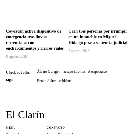
Coyoacán activa dispositivo de
Caen tres personas por irrumpir
emergencia tras lluvias
en un inmueble en Miguel
torrenciales con
Hidalgo pese a sentencia judicial
encharcamientos y cierres viales
7 agosto, 2026
8 agosto, 2026
Álvaro Obregón
azcapo informa
Azcapotzalco
Check out other
tags:
Benito Juárez
cablebus
El Clarín
MENÚ
CONTACTO