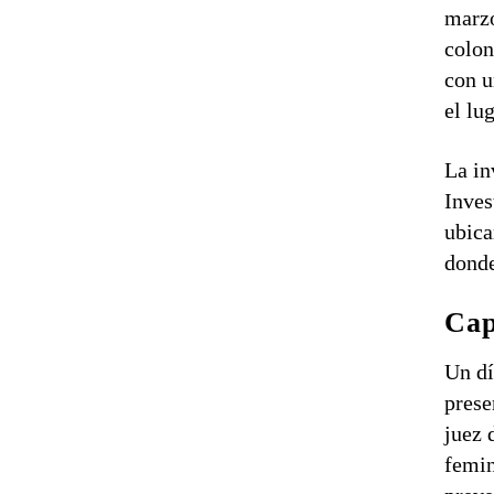
marzo
colon
con u
el lug
La in
Inves
ubica
donde
Cap
Un dí
prese
juez 
femin