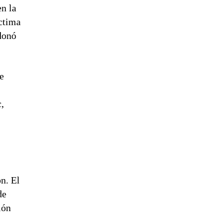
n la
íctima
donó
e
,
n. El
de
ión