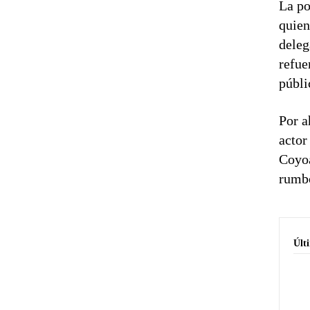
La po
quien
deleg
refue
públi
Por a
actor
Coyoa
rumbo
Últ