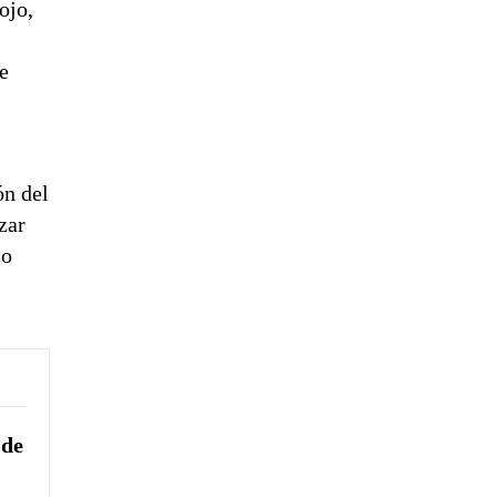
ojo
,
e
ón del
zar
co
 de