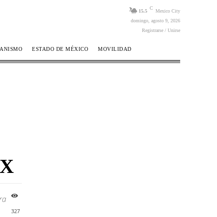
C
15.5
Mexico City
domingo, agosto 9, 2026
Registrarse / Unirse
BANISMO
ESTADO DE MÉXICO
MOVILIDAD
MX
ra
327