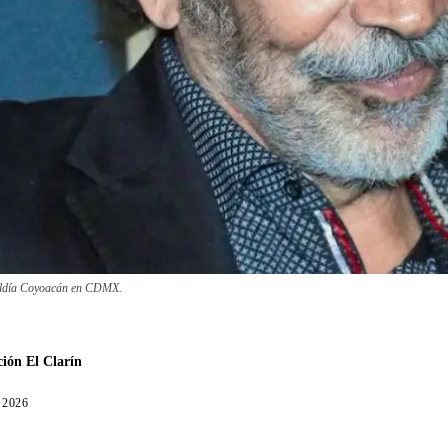
caldía Coyoacán en CDMX.
ión El Clarín
, 2026