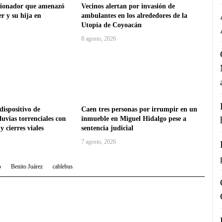
rsionador que amenazó
Vecinos alertan por invasión de
r y su hija en
ambulantes en los alrededores de la
Utopía de Coyoacán
8 agosto, 2026
dispositivo de
Caen tres personas por irrumpir en un
luvias torrenciales con
inmueble en Miguel Hidalgo pese a
 cierres viales
sentencia judicial
7 agosto, 2026
o
Benito Juárez
cablebus