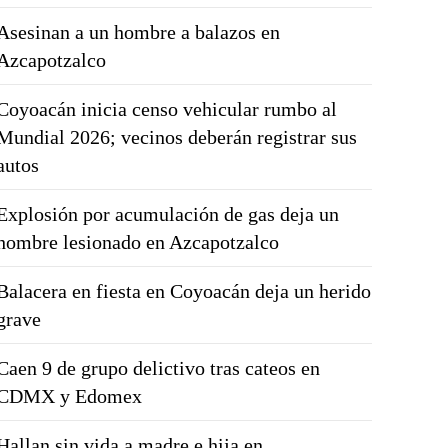
Asesinan a un hombre a balazos en
Azcapotzalco
Coyoacán inicia censo vehicular rumbo al
Mundial 2026; vecinos deberán registrar sus
autos
Explosión por acumulación de gas deja un
hombre lesionado en Azcapotzalco
Balacera en fiesta en Coyoacán deja un herido
grave
Caen 9 de grupo delictivo tras cateos en
CDMX y Edomex
Hallan sin vida a madre e hija en