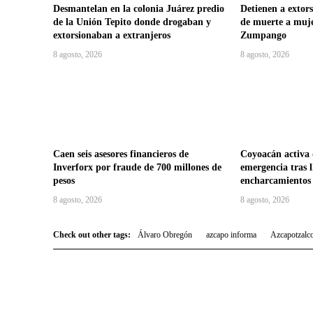
Desmantelan en la colonia Juárez predio
Detienen a exto
de la Unión Tepito donde drogaban y
de muerte a muje
extorsionaban a extranjeros
Zumpango
8 agosto, 2026
8 agosto, 2026
Caen seis asesores financieros de
Coyoacán activa 
Inverforx por fraude de 700 millones de
emergencia tras l
pesos
encharcamientos y
8 agosto, 2026
8 agosto, 2026
Check out other tags:
Álvaro Obregón
azcapo informa
Azcapotzalc