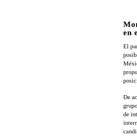
Mor
en 
El pa
posib
Méxic
propu
posic
De ac
grupo
de in
inter
candi