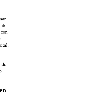
mar
ento
 con
r
ital.
ando
o
 en