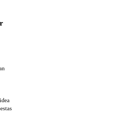
r
an
idea
uestas