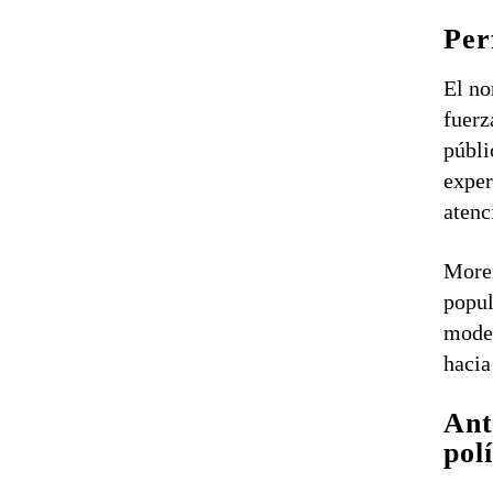
Per
El n
fuerz
públi
exper
atenc
Moren
popul
model
hacia
Ant
pol