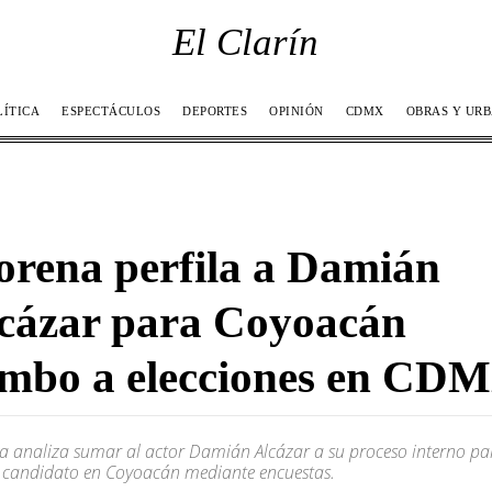
El Clarín
LÍTICA
ESPECTÁCULOS
DEPORTES
OPINIÓN
CDMX
OBRAS Y UR
rena perfila a Damián
cázar para Coyoacán
mbo a elecciones en CD
 analiza sumar al actor Damián Alcázar a su proceso interno pa
r candidato en Coyoacán mediante encuestas.