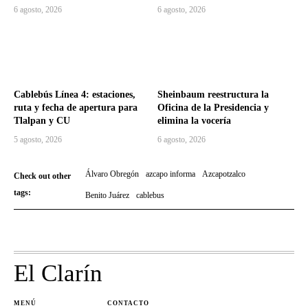
6 agosto, 2026
6 agosto, 2026
Cablebús Línea 4: estaciones,
Sheinbaum reestructura la
ruta y fecha de apertura para
Oficina de la Presidencia y
Tlalpan y CU
elimina la vocería
5 agosto, 2026
6 agosto, 2026
Álvaro Obregón
azcapo informa
Azcapotzalco
Check out other
tags:
Benito Juárez
cablebus
El Clarín
MENÚ
CONTACTO