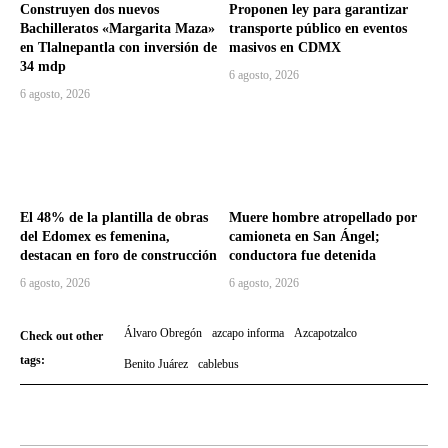
Construyen dos nuevos
Proponen ley para garantizar
Bachilleratos «Margarita Maza»
transporte público en eventos
en Tlalnepantla con inversión de
masivos en CDMX
34 mdp
6 agosto, 2026
6 agosto, 2026
El 48% de la plantilla de obras
Muere hombre atropellado por
del Edomex es femenina,
camioneta en San Ángel;
destacan en foro de construcción
conductora fue detenida
6 agosto, 2026
6 agosto, 2026
Álvaro Obregón
azcapo informa
Azcapotzalco
Check out other
tags:
Benito Juárez
cablebus