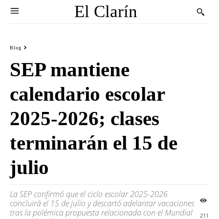
El Clarín
Blog
SEP mantiene
calendario escolar
2025-2026; clases
terminarán el 15 de
julio
La SEP confirmó que el ciclo escolar 2025-2026
concluirá el 15 de julio y descartó adelantar vacaciones
tras la polémica propuesta relacionada con el Mundial
211