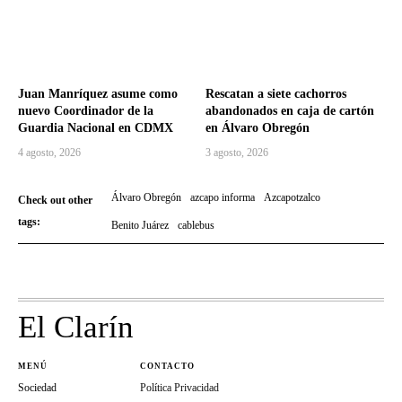
Juan Manríquez asume como
Rescatan a siete cachorros
nuevo Coordinador de la
abandonados en caja de cartón
Guardia Nacional en CDMX
en Álvaro Obregón
4 agosto, 2026
3 agosto, 2026
Álvaro Obregón
azcapo informa
Azcapotzalco
Check out other
tags:
Benito Juárez
cablebus
El Clarín
MENÚ
CONTACTO
Sociedad
Política Privacidad