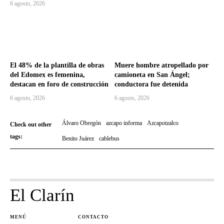
6 agosto, 2026
El 48% de la plantilla de obras
Muere hombre atropellado por
del Edomex es femenina,
camioneta en San Ángel;
destacan en foro de construcción
conductora fue detenida
6 agosto, 2026
6 agosto, 2026
Álvaro Obregón
azcapo informa
Azcapotzalco
Check out other
tags:
Benito Juárez
cablebus
El Clarín
MENÚ
CONTACTO