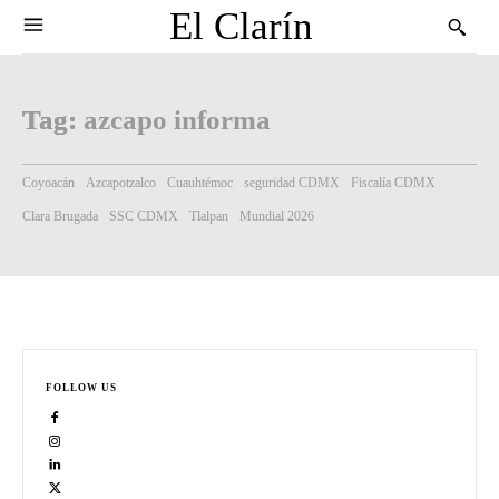
El Clarín
Tag:
azcapo informa
Coyoacán
Azcapotzalco
Cuauhtémoc
seguridad CDMX
Fiscalía CDMX
Clara Brugada
SSC CDMX
Tlalpan
Mundial 2026
FOLLOW US