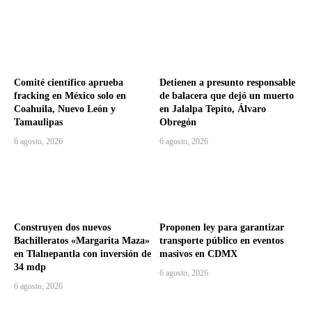
Comité científico aprueba
Detienen a presunto responsable
fracking en México solo en
de balacera que dejó un muerto
Coahuila, Nuevo León y
en Jalalpa Tepito, Álvaro
Tamaulipas
Obregón
6 agosto, 2026
6 agosto, 2026
Construyen dos nuevos
Proponen ley para garantizar
Bachilleratos «Margarita Maza»
transporte público en eventos
en Tlalnepantla con inversión de
masivos en CDMX
34 mdp
6 agosto, 2026
6 agosto, 2026