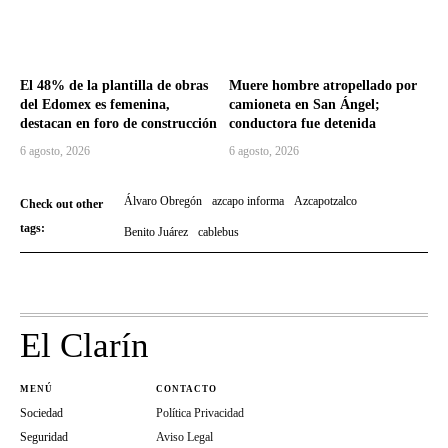
El 48% de la plantilla de obras
Muere hombre atropellado por
del Edomex es femenina,
camioneta en San Ángel;
destacan en foro de construcción
conductora fue detenida
6 agosto, 2026
6 agosto, 2026
Álvaro Obregón
azcapo informa
Azcapotzalco
Check out other
tags:
Benito Juárez
cablebus
El Clarín
MENÚ
CONTACTO
Sociedad
Política Privacidad
Seguridad
Aviso Legal