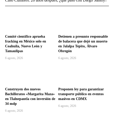
Caso Cumbres: 20 años después, ¿qué pasó con Diego Santoy?
Comité científico aprueba
Detienen a presunto responsable
fracking en México solo en
de balacera que dejó un muerto
Coahuila, Nuevo León y
en Jalalpa Tepito, Álvaro
Tamaulipas
Obregón
6 agosto, 2026
6 agosto, 2026
Construyen dos nuevos
Proponen ley para garantizar
Bachilleratos «Margarita Maza»
transporte público en eventos
en Tlalnepantla con inversión de
masivos en CDMX
34 mdp
6 agosto, 2026
6 agosto, 2026