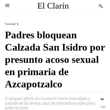
El Clarín
Sociedad
Padres bloquean
Calzada San Isidro por
presunto acoso sexual
en primaria de
Azcapotzalco
El bloqueo afecta la circulación hacia Naucalpan y
calzada de las Armas; aquí las alternativas viales para
122
evitar la zona.