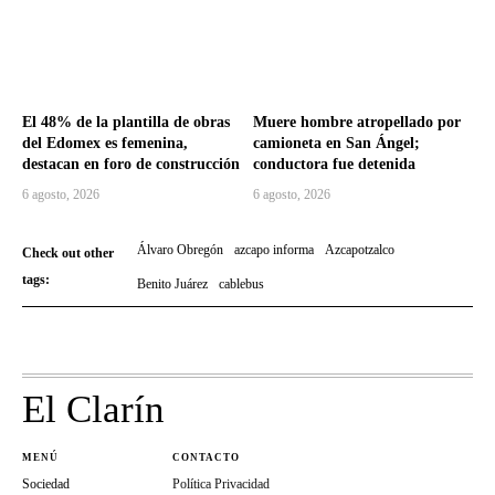
El 48% de la plantilla de obras
Muere hombre atropellado por
del Edomex es femenina,
camioneta en San Ángel;
destacan en foro de construcción
conductora fue detenida
6 agosto, 2026
6 agosto, 2026
Álvaro Obregón
azcapo informa
Azcapotzalco
Check out other
tags:
Benito Juárez
cablebus
El Clarín
MENÚ
CONTACTO
Sociedad
Política Privacidad