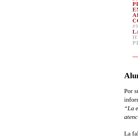
P
E
A
C
#
L
H
P
—
Alu
Por s
infor
“La e
aten
La fa