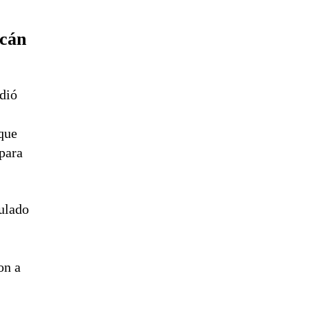
acán
dió
que
para
culado
on a