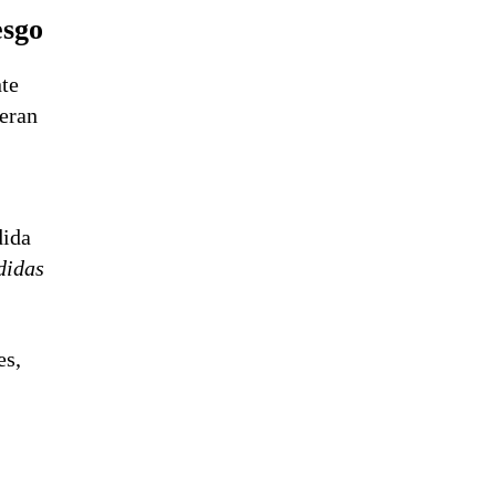
esgo
nte
neran
dida
didas
es,