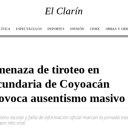
El Clarín
LÍTICA
ESPECTÁCULOS
DEPORTES
OPINIÓN
CDMX
OBRAS Y UR
enaza de tiroteo en
cundaria de Coyoacán
ovoca ausentismo masivo
ismo escolar y falta de información oficial marcan la jornada tra
por reto viral.