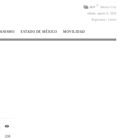
C
18.9
Mexico City
sábado, agosto 8, 2026
Registrarse / Unirse
BANISMO
ESTADO DE MÉXICO
MOVILIDAD
s
208