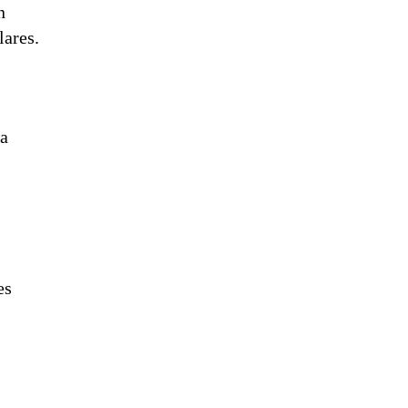
n
lares.
ha
es