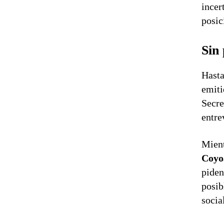
incer
posic
Sin 
Hasta
emiti
Secre
entre
Mient
Coyo
piden
posib
socia