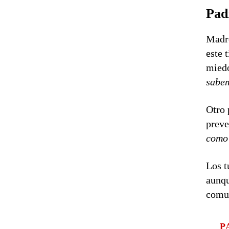
Pad
Madre
este 
mied
sabem
Otro 
preve
como 
Los t
aunqu
comun
P