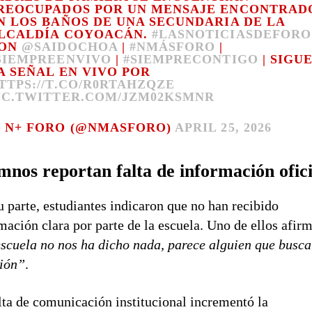
REOCUPADOS POR UN MENSAJE ENCONTRAD
N LOS BAÑOS DE UNA SECUNDARIA DE LA
LCALDÍA COYOACÁN.
#LASNOTICIASDEFORO
ON
@SAIDOCHOA
|
#NMÁSFORO
|
SIEMPREENVIVO
|
#SIEMPRECONTIGO
| SIGU
A SEÑAL EN VIVO POR
TTPS://T.CO/R0RTAHZQZE
IC.TWITTER.COM/JZM02KSMNR
 N+ FORO (@NMASFORO)
APRIL 25, 2026
mnos reportan falta de información ofici
u parte, estudiantes indicaron que no han recibido
mación clara por parte de la escuela. Uno de ellos afir
scuela no nos ha dicho nada, parece alguien que busca
ción”
.
lta de comunicación institucional incrementó la