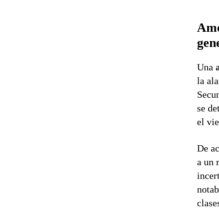
Ame
gen
Una
la al
Secun
se de
el vi
De ac
a un 
incer
notab
clase