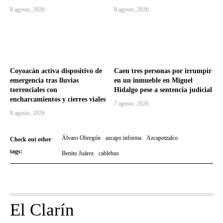
8 agosto, 2026
8 agosto, 2026
Coyoacán activa dispositivo de
Caen tres personas por irrumpir
emergencia tras lluvias
en un inmueble en Miguel
torrenciales con
Hidalgo pese a sentencia judicial
encharcamientos y cierres viales
7 agosto, 2026
8 agosto, 2026
Álvaro Obregón
azcapo informa
Azcapotzalco
Check out other
tags:
Benito Juárez
cablebus
El Clarín