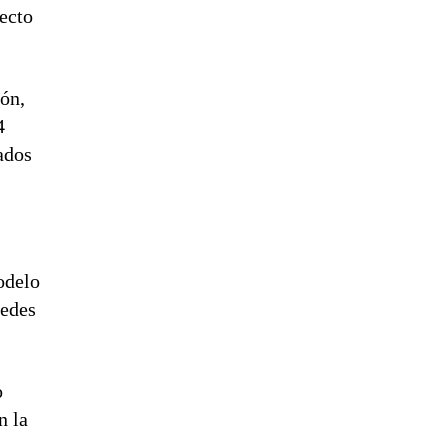
pecto
ón,
4
nados
odelo
redes
o
n la