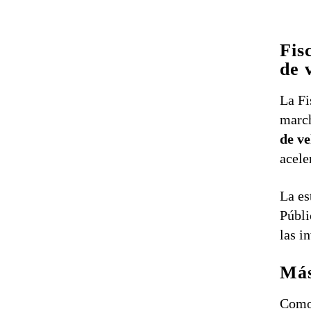
Fis
de 
La Fi
march
de v
acele
La es
Públi
las i
Más
Como 