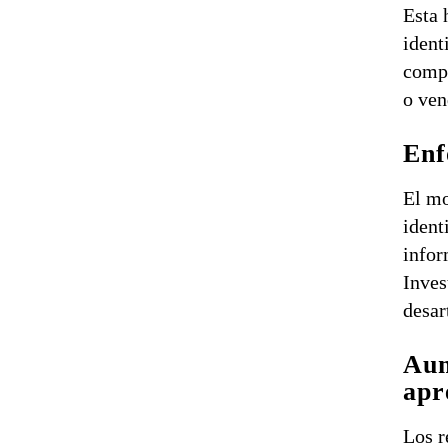
Esta 
ident
compl
o ven
Enf
El mo
ident
infor
Inves
desar
Aum
apr
Los r