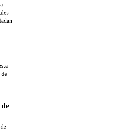
la
ales
sladan
esta
 de
 de
 de