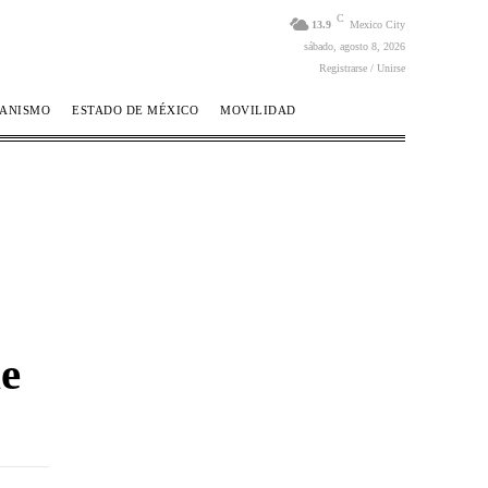
C
13.9
Mexico City
sábado, agosto 8, 2026
Registrarse / Unirse
BANISMO
ESTADO DE MÉXICO
MOVILIDAD
e