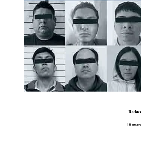
Redacc
18 marz