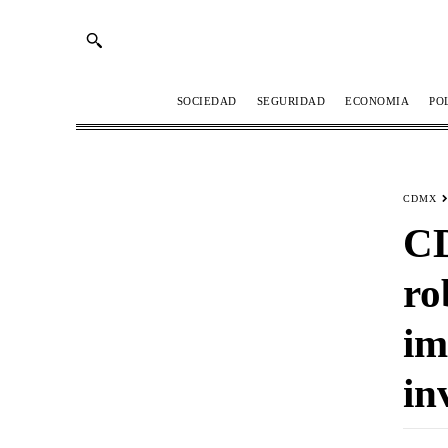
SOCIEDAD
SEGURIDAD
ECONOMIA
PO
CDMX
CD
ro
im
in