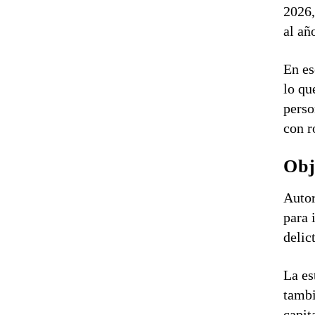
2026,
al añ
En es
lo qu
perso
con r
Obj
Autor
para 
delic
La es
tambi
capit