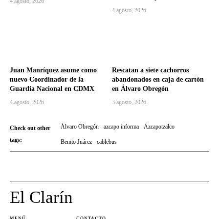
4 agosto, 2026
4 agosto, 2026
Juan Manríquez asume como
Rescatan a siete cachorros
nuevo Coordinador de la
abandonados en caja de cartón
Guardia Nacional en CDMX
en Álvaro Obregón
4 agosto, 2026
3 agosto, 2026
Álvaro Obregón
azcapo informa
Azcapotzalco
Check out other
tags:
Benito Juárez
cablebus
El Clarín
MENÚ
CONTACTO