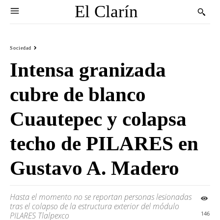
El Clarín
Sociedad
Intensa granizada
cubre de blanco
Cuautepec y colapsa
techo de PILARES en
Gustavo A. Madero
Hasta el momento no se reportan personas lesionadas
tras el colapso de la estructura exterior del módulo
146
PILARES Tlalpexco