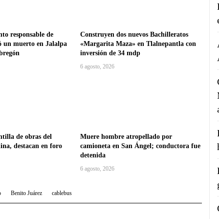
nto responsable de
Construyen dos nuevos Bachilleratos
ó un muerto en Jalalpa
«Margarita Maza» en Tlalnepantla con
Obregón
inversión de 34 mdp
6 agosto, 2026
tilla de obras del
Muere hombre atropellado por
na, destacan en foro
camioneta en San Ángel; conductora fue
detenida
6 agosto, 2026
o
Benito Juárez
cablebus