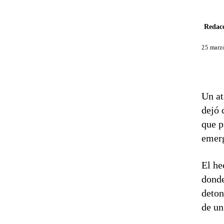
Redacc
25 marz
Un at
dejó 
que p
emer
El he
donde
deton
de un