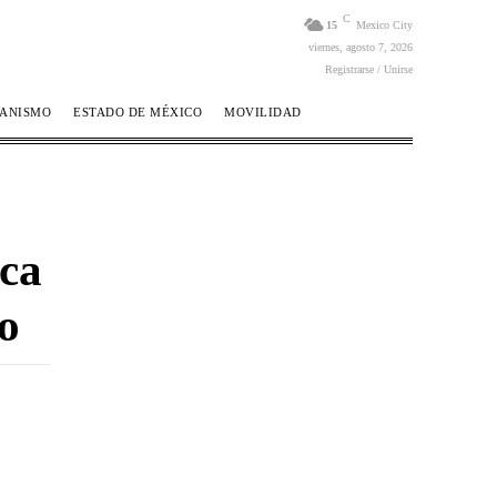
C
15
Mexico City
viernes, agosto 7, 2026
Registrarse / Unirse
BANISMO
ESTADO DE MÉXICO
MOVILIDAD
ca
o