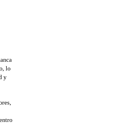
manca
o, lo
d y
ores,
entro