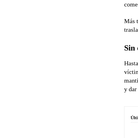
comen
Más t
trasl
Sin 
Hasta
vícti
manti
y dar
Últ