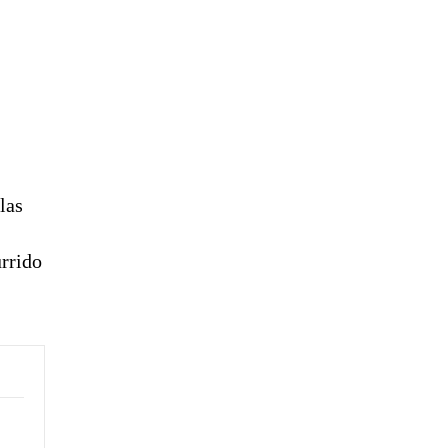
las
urrido