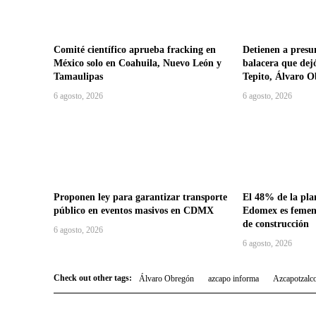
Comité científico aprueba fracking en
Detienen a presu
México solo en Coahuila, Nuevo León y
balacera que dej
Tamaulipas
Tepito, Álvaro 
6 agosto, 2026
6 agosto, 2026
Proponen ley para garantizar transporte
El 48% de la plan
público en eventos masivos en CDMX
Edomex es femeni
de construcción
6 agosto, 2026
6 agosto, 2026
Check out other tags:
Álvaro Obregón
azcapo informa
Azcapotzalc