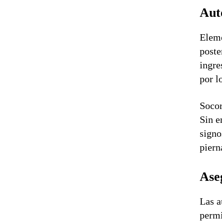
Auto
Eleme
poste
ingre
por l
Socor
Sin e
signo
piern
Aseg
Las a
permi