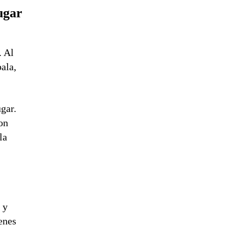
lugar
. Al
bala,
ugar.
on
la
.
 y
ienes