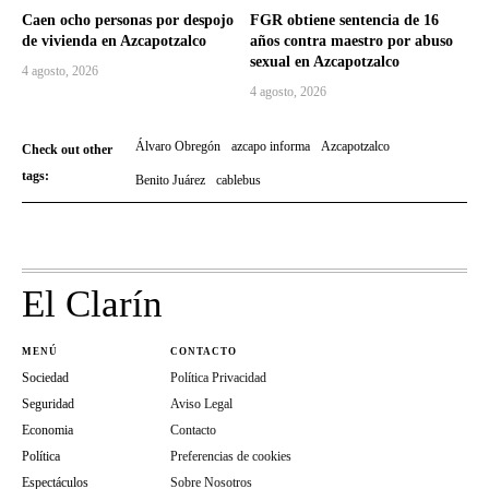
Caen ocho personas por despojo
FGR obtiene sentencia de 16
de vivienda en Azcapotzalco
años contra maestro por abuso
sexual en Azcapotzalco
4 agosto, 2026
4 agosto, 2026
Álvaro Obregón
azcapo informa
Azcapotzalco
Check out other
tags:
Benito Juárez
cablebus
El Clarín
MENÚ
CONTACTO
Sociedad
Política Privacidad
Seguridad
Aviso Legal
Economia
Contacto
Política
Preferencias de cookies
Espectáculos
Sobre Nosotros