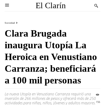
El Clarín
Sociedad
Clara Brugada
inaugura Utopía La
Heroica en Venustiano
Carranza; beneficiará
a 100 mil personas
La nueva Utopía en Venustiano Carranza requirió una
inversión de 266 millones de pesos y ofrecerá más de 250
156
actividades para niñas, niños, jóvenes y adultos mayores.