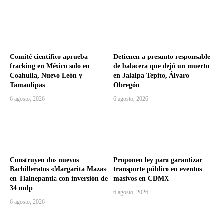
Comité científico aprueba
Detienen a presunto responsable
fracking en México solo en
de balacera que dejó un muerto
Coahuila, Nuevo León y
en Jalalpa Tepito, Álvaro
Tamaulipas
Obregón
6 agosto, 2026
6 agosto, 2026
Construyen dos nuevos
Proponen ley para garantizar
Bachilleratos «Margarita Maza»
transporte público en eventos
en Tlalnepantla con inversión de
masivos en CDMX
34 mdp
6 agosto, 2026
6 agosto, 2026