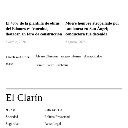
El 48% de la plantilla de obras
Muere hombre atropellado por
del Edomex es femenina,
camioneta en San Ángel;
destacan en foro de construcción
conductora fue detenida
6 agosto, 2026
6 agosto, 2026
Álvaro Obregón
azcapo informa
Azcapotzalco
Check out other
tags:
Benito Juárez
cablebus
El Clarín
MENÚ
CONTACTO
Sociedad
Política Privacidad
Seguridad
Aviso Legal