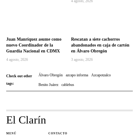
4 agosto, 2026
Juan Manríquez asume como
Rescatan a siete cachorros
nuevo Coordinador de la
abandonados en caja de cartón
Guardia Nacional en CDMX
en Álvaro Obregón
4 agosto, 2026
3 agosto, 2026
Álvaro Obregón
azcapo informa
Azcapotzalco
Check out other
tags:
Benito Juárez
cablebus
El Clarín
MENÚ
CONTACTO