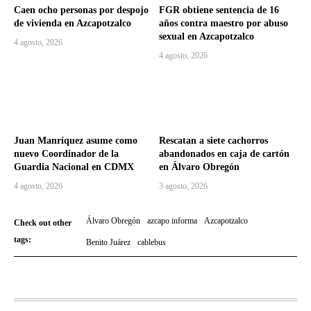
Caen ocho personas por despojo
FGR obtiene sentencia de 16
de vivienda en Azcapotzalco
años contra maestro por abuso
sexual en Azcapotzalco
4 agosto, 2026
4 agosto, 2026
Juan Manríquez asume como
Rescatan a siete cachorros
nuevo Coordinador de la
abandonados en caja de cartón
Guardia Nacional en CDMX
en Álvaro Obregón
4 agosto, 2026
3 agosto, 2026
Álvaro Obregón
azcapo informa
Azcapotzalco
Check out other
tags:
Benito Juárez
cablebus