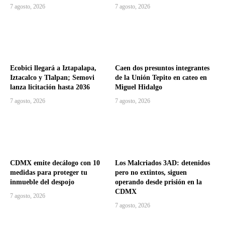
7 agosto, 2026
7 agosto, 2026
Ecobici llegará a Iztapalapa,
Caen dos presuntos integrantes
Iztacalco y Tlalpan; Semovi
de la Unión Tepito en cateo en
lanza licitación hasta 2036
Miguel Hidalgo
7 agosto, 2026
7 agosto, 2026
CDMX emite decálogo con 10
Los Malcriados 3AD: detenidos
medidas para proteger tu
pero no extintos, siguen
inmueble del despojo
operando desde prisión en la
CDMX
7 agosto, 2026
7 agosto, 2026