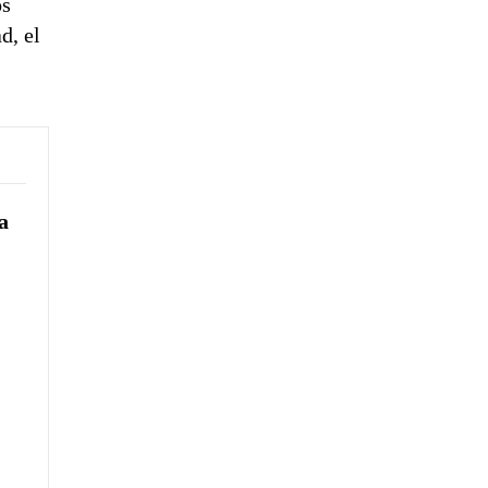
os
d, el
a