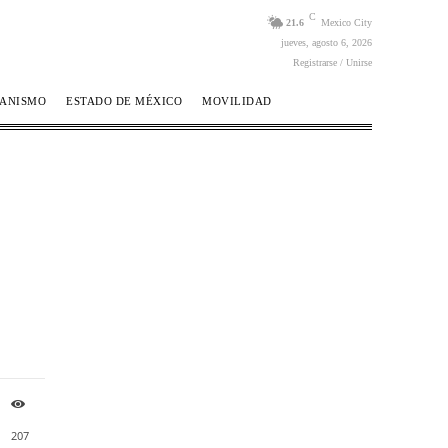
C
21.6
Mexico City
jueves, agosto 6, 2026
Registrarse / Unirse
BANISMO
ESTADO DE MÉXICO
MOVILIDAD
207