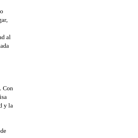
no
gar,
ad al
sada
. Con
isa
d y la
 de