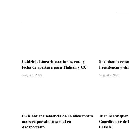
Cablebús Línea 4: estaciones, ruta y
Sheinbaum reestr
fecha de apertura para Tlalpan y CU
Presidencia y eli
5 agosto, 2026
5 agosto, 2026
FGR obtiene sentencia de 16 años contra
Juan Manríquez
maestro por abuso sexual en
Coordinador de 
Azcapotzalco
CDMX