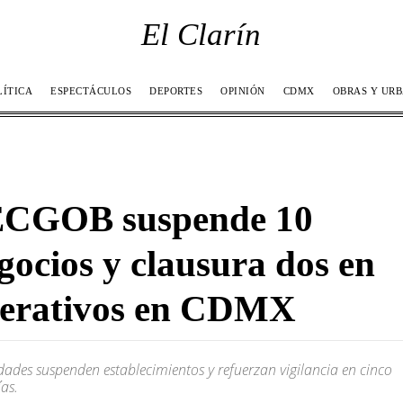
El Clarín
LÍTICA
ESPECTÁCULOS
DEPORTES
OPINIÓN
CDMX
OBRAS Y UR
CGOB suspende 10
gocios y clausura dos en
erativos en CDMX
dades suspenden establecimientos y refuerzan vigilancia en cinco
ías.