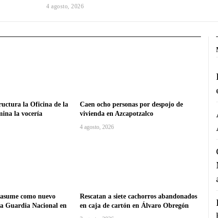
4 agosto, 2026
uctura la Oficina de la
Caen ocho personas por despojo de
mina la vocería
vivienda en Azcapotzalco
4 agosto, 2026
 asume como nuevo
Rescatan a siete cachorros abandonados
la Guardia Nacional en
en caja de cartón en Álvaro Obregón