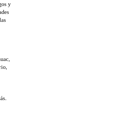
gos y
ades
las
huac,
io,
ás.