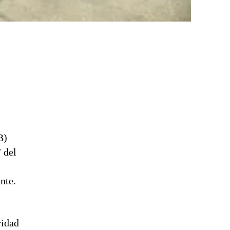
B)
 del
,
nte.
ridad