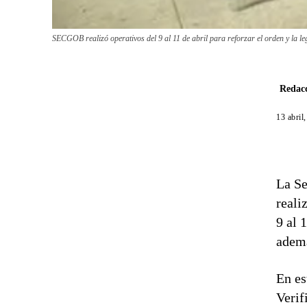
SECGOB realizó operativos del 9 al 11 de abril para reforzar el orden y la 
Redacc
13 abril
La Se
reali
9 al 
ademá
En es
Verif