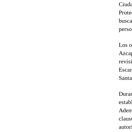
Ciuda
Prote
busca
perso
Los o
Azcap
revis
Escan
Santa
Duran
estab
Ademá
claus
autor