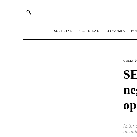
SOCIEDAD
SEGURIDAD
ECONOMIA
PO
CDMX
SE
ne
op
Autori
alcald