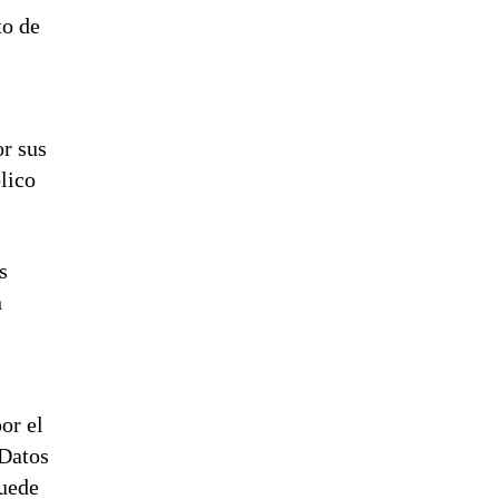
to de
or sus
lico
s
n
or el
 Datos
puede