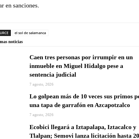
ar en sanciones.
URCE
el sol de salamanca
imas noticias
Caen tres personas por irrumpir en un
inmueble en Miguel Hidalgo pese a
sentencia judicial
7 agosto, 2026
Lo golpean más de 10 veces sus primos p
una tapa de garrafón en Azcapotzalco
7 agosto, 2026
Ecobici llegará a Iztapalapa, Iztacalco y
Tlalpan; Semovi lanza licitación hasta 2