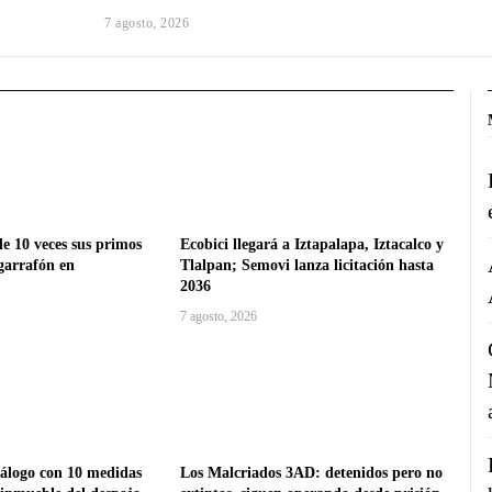
7 agosto, 2026
e 10 veces sus primos
Ecobici llegará a Iztapalapa, Iztacalco y
garrafón en
Tlalpan; Semovi lanza licitación hasta
2036
7 agosto, 2026
logo con 10 medidas
Los Malcriados 3AD: detenidos pero no