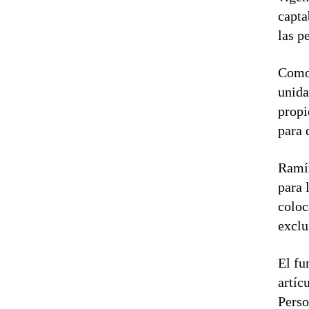
capta
las p
Como 
unida
propi
para 
Ramír
para 
coloc
exclu
El fu
artíc
Perso