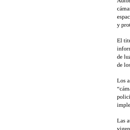
Autor
cámar
espac
y pro
El ti
infor
de lu
de lo
Los a
“cáma
polic
imple
Las a
vigen