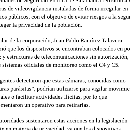
idades de Seguridad Pública de Salamanca retiraron 4
as de videovigilancia instaladas de forma irregular en
ios públicos, con el objetivo de evitar riesgos a la segu
teger la privacidad de la población.
tular de la corporación, Juan Pablo Ramírez Talavera,
mó que los dispositivos se encontraban colocados en po
z y estructuras de telecomunicaciones sin autorización,
s sistemas oficiales de monitoreo como el C4 y C5.
gentes detectaron que estas cámaras, conocidas como
ras parásitas”, podrían utilizarse para vigilar movimi
iales o facilitar actividades ilícitas, por lo que
mentaron un operativo para retirarlas.
utoridades sustentaron estas acciones en la legislación
te en materia de privacidad, ya que los dispositivos