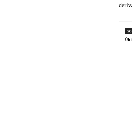
deriv
SO
Últ