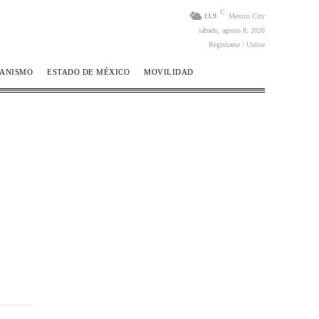
C
13.9
Mexico City
sábado, agosto 8, 2026
Registrarse / Unirse
BANISMO
ESTADO DE MÉXICO
MOVILIDAD