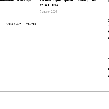
 inmueble del despojo
extintos, siguen operando desde prisión
en la CDMX
7 agosto, 2026
o
Benito Juárez
cablebus