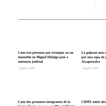
Caen tres personas por irrumpir en un
Lo golpean más d
inmueble en Miguel Hidalgo pese a
por una tapa de 
sentencia judicial
Azcapotzalco
7 agosto, 2026
7 agosto, 2026
Caen dos presuntos integrantes de la
CDMX emite decá