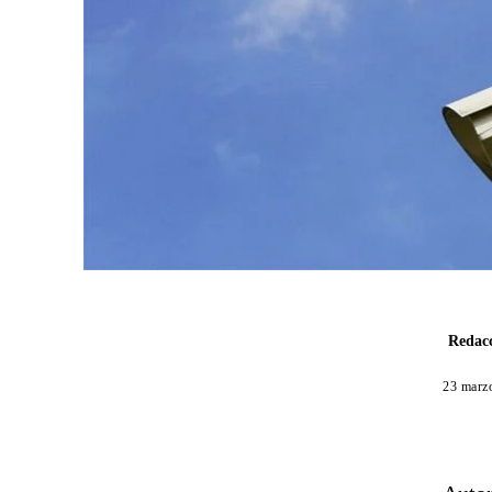
Redacc
23 marz