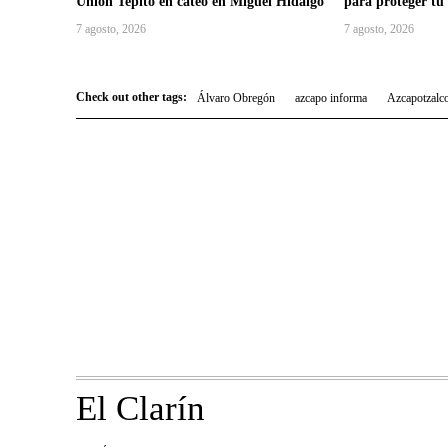
Unión Tepito en cateo en Miguel Hidalgo
para proteger tu
7 agosto, 2026
7 agosto, 2026
Check out other tags:
Álvaro Obregón
azcapo informa
Azcapotzalc
El Clarín