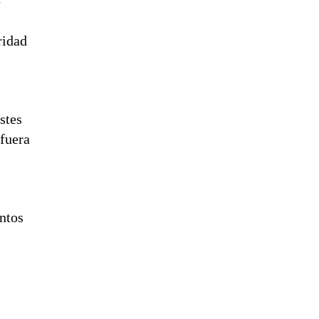
5
ridad
stes
 fuera
entos