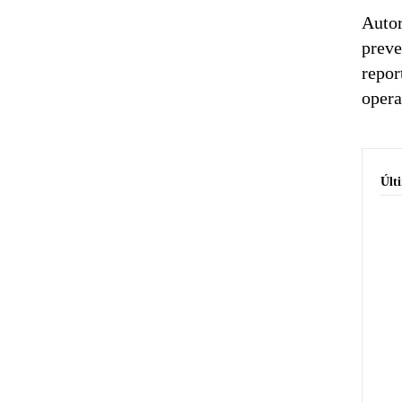
Autor
preve
repor
opera
Últ