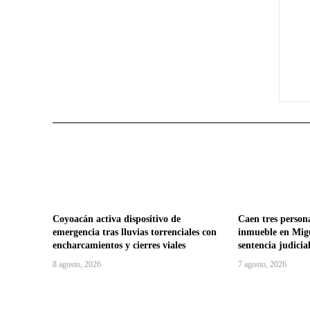
Coyoacán activa dispositivo de
Caen tres person
emergencia tras lluvias torrenciales con
inmueble en Migu
encharcamientos y cierres viales
sentencia judicia
8 agosto, 2026
7 agosto, 2026