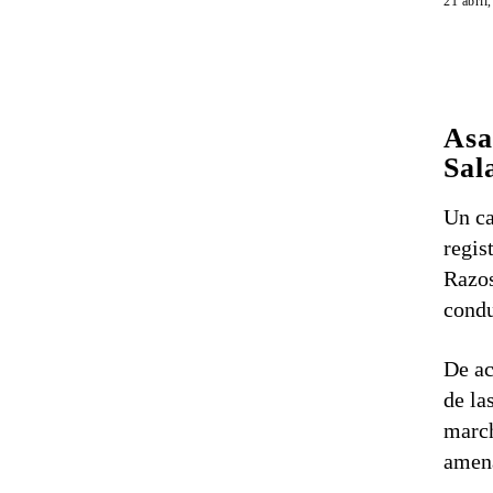
21 abril
Asa
Sal
Un c
regis
Razos
condu
De ac
de la
march
amena