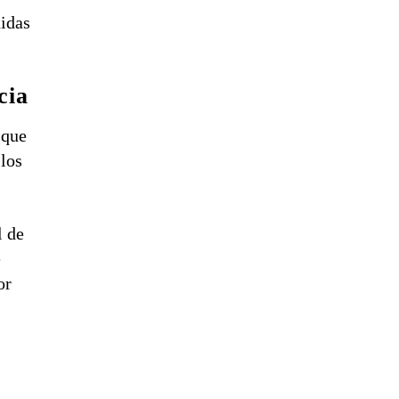
nidas
cia
 que
 los
l de
e
or