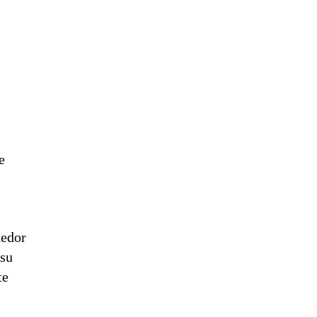
e
dedor
 su
te