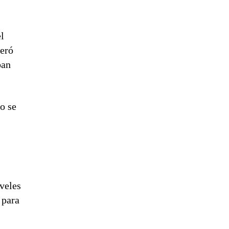
l
neró
ban
o se
iveles
 para