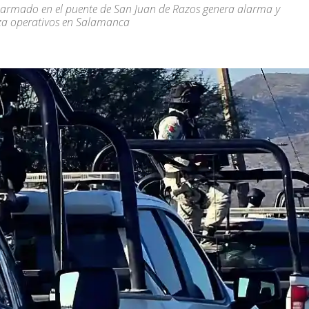
 armado en el puente de San Juan de Razos genera alarma y
za operativos en Salamanca