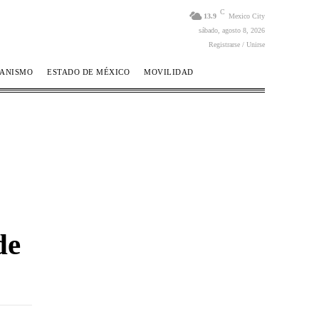
C
13.9
Mexico City
sábado, agosto 8, 2026
Registrarse / Unirse
BANISMO
ESTADO DE MÉXICO
MOVILIDAD
de