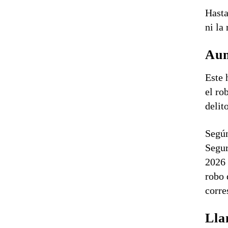
Hasta
ni la
Aum
Este 
el ro
delit
Según
Segur
2026 
robo 
corre
Lla