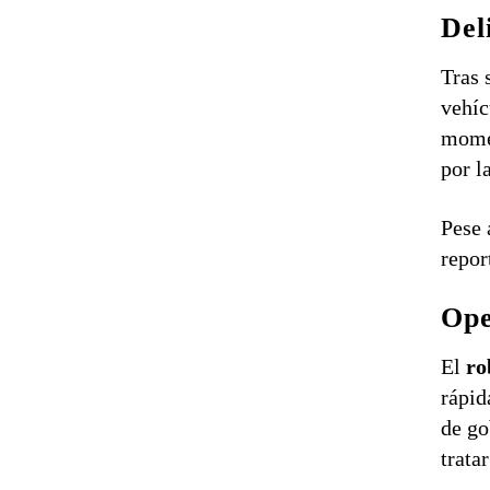
Del
Tras 
vehíc
momen
por l
Pese 
repor
Ope
El
ro
rápid
de go
trata