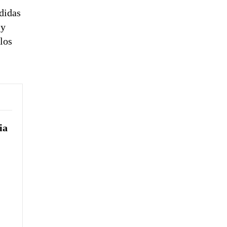
didas
 y
los
ia