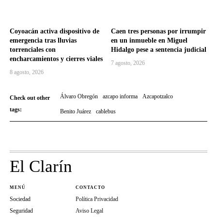
Coyoacán activa dispositivo de
Caen tres personas por irrumpir
emergencia tras lluvias
en un inmueble en Miguel
torrenciales con
Hidalgo pese a sentencia judicial
encharcamientos y cierres viales
7 agosto, 2026
8 agosto, 2026
Álvaro Obregón
azcapo informa
Azcapotzalco
Check out other
tags:
Benito Juárez
cablebus
El Clarín
MENÚ
CONTACTO
Sociedad
Política Privacidad
Seguridad
Aviso Legal