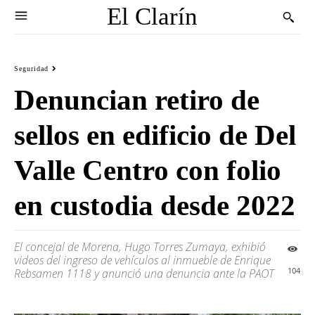
El Clarín
Seguridad
Denuncian retiro de
sellos en edificio de Del
Valle Centro con folio
en custodia desde 2022
El concejal de Morena, Hugo Torres Zumaya, exhibió
videos del ingreso de vehículos al inmueble de Enrique
104
Rebsamen 1118 y anunció una denuncia ante la PAOT