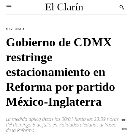
El Clarín
Movilidad
Gobierno de CDMX
restringe
estacionamiento en
Reforma por partido
México-Inglaterra
La medida aplica desde las 00:01 hasta las 23:59 horas
del domingo 5 de julio en vialidades aledañas al Paseo
100
de la Reforma.