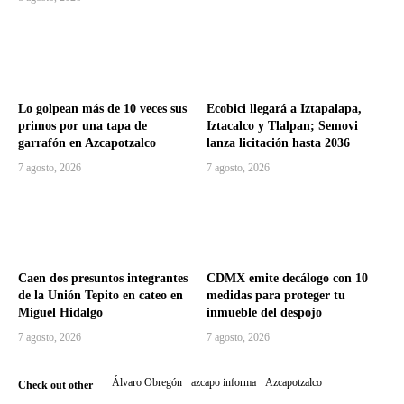
Lo golpean más de 10 veces sus
Ecobici llegará a Iztapalapa,
primos por una tapa de
Iztacalco y Tlalpan; Semovi
garrafón en Azcapotzalco
lanza licitación hasta 2036
7 agosto, 2026
7 agosto, 2026
Caen dos presuntos integrantes
CDMX emite decálogo con 10
de la Unión Tepito en cateo en
medidas para proteger tu
Miguel Hidalgo
inmueble del despojo
7 agosto, 2026
7 agosto, 2026
Álvaro Obregón
azcapo informa
Azcapotzalco
Check out other