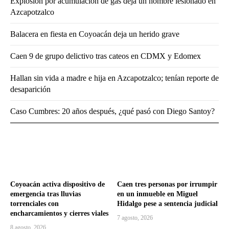
Explosión por acumulación de gas deja un hombre lesionado en
Azcapotzalco
Balacera en fiesta en Coyoacán deja un herido grave
Caen 9 de grupo delictivo tras cateos en CDMX y Edomex
Hallan sin vida a madre e hija en Azcapotzalco; tenían reporte de
desaparición
Caso Cumbres: 20 años después, ¿qué pasó con Diego Santoy?
Coyoacán activa dispositivo de
Caen tres personas por irrumpir
emergencia tras lluvias
en un inmueble en Miguel
torrenciales con
Hidalgo pese a sentencia judicial
encharcamientos y cierres viales
7 agosto, 2026
8 agosto, 2026