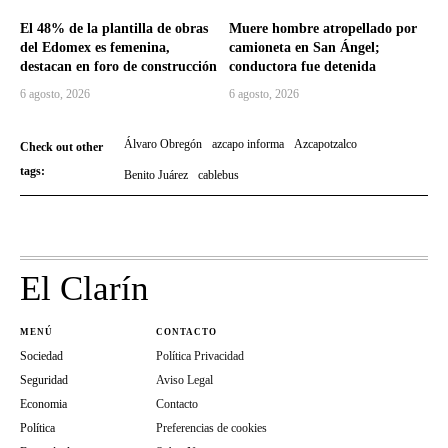
El 48% de la plantilla de obras
Muere hombre atropellado por
del Edomex es femenina,
camioneta en San Ángel;
destacan en foro de construcción
conductora fue detenida
6 agosto, 2026
6 agosto, 2026
Álvaro Obregón
azcapo informa
Azcapotzalco
Check out other
tags:
Benito Juárez
cablebus
El Clarín
MENÚ
CONTACTO
Sociedad
Política Privacidad
Seguridad
Aviso Legal
Economia
Contacto
Política
Preferencias de cookies