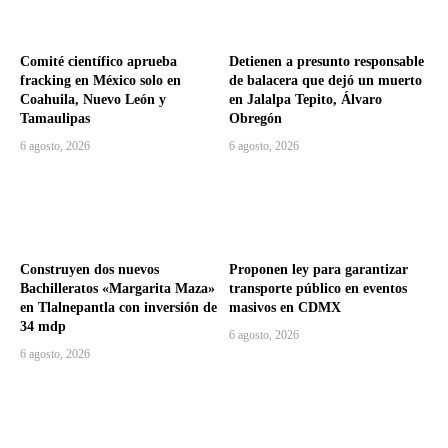
Comité científico aprueba
Detienen a presunto responsable
fracking en México solo en
de balacera que dejó un muerto
Coahuila, Nuevo León y
en Jalalpa Tepito, Álvaro
Tamaulipas
Obregón
6 agosto, 2026
6 agosto, 2026
Construyen dos nuevos
Proponen ley para garantizar
Bachilleratos «Margarita Maza»
transporte público en eventos
en Tlalnepantla con inversión de
masivos en CDMX
34 mdp
6 agosto, 2026
6 agosto, 2026