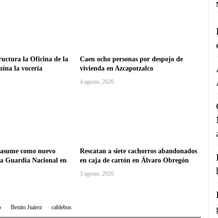
uctura la Oficina de la
Caen ocho personas por despojo de
mina la vocería
vivienda en Azcapotzalco
4 agosto, 2026
 asume como nuevo
Rescatan a siete cachorros abandonados
la Guardia Nacional en
en caja de cartón en Álvaro Obregón
3 agosto, 2026
o
Benito Juárez
cablebus