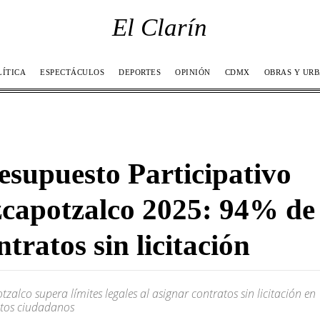
El Clarín
LÍTICA
ESPECTÁCULOS
DEPORTES
OPINIÓN
CDMX
OBRAS Y UR
esupuesto Participativo
capotzalco 2025: 94% de
ntratos sin licitación
tzalco supera límites legales al asignar contratos sin licitación en
tos ciudadanos