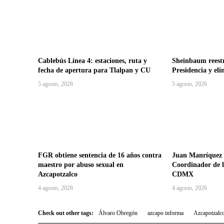
Cablebús Línea 4: estaciones, ruta y
Sheinbaum reestr
fecha de apertura para Tlalpan y CU
Presidencia y eli
5 agosto, 2026
5 agosto, 2026
FGR obtiene sentencia de 16 años contra
Juan Manríquez
maestro por abuso sexual en
Coordinador de 
Azcapotzalco
CDMX
4 agosto, 2026
4 agosto, 2026
Check out other tags:
Álvaro Obregón
azcapo informa
Azcapotzalc