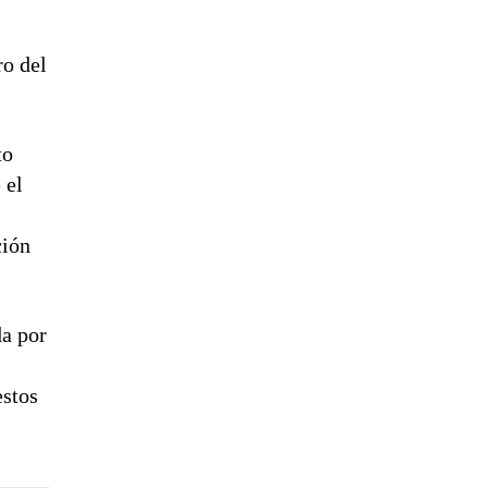
ro del
to
 el
ción
da por
a
estos