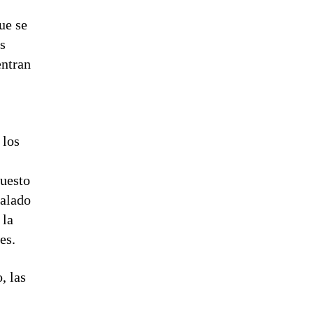
ue se
s
entran
 los
uesto
ñalado
 la
es.
, las