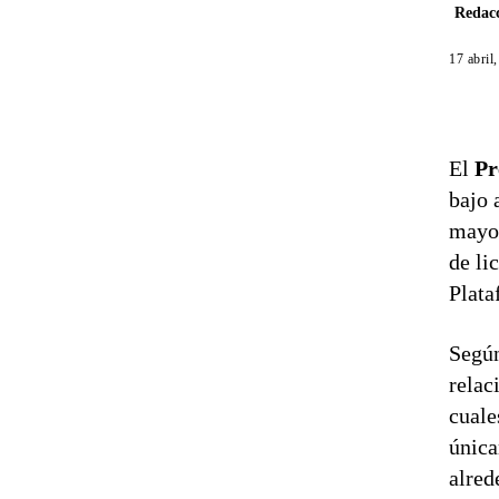
Redacc
17 abril
El
Pr
bajo 
mayor
de li
Plata
Según
relac
cuale
única
alred