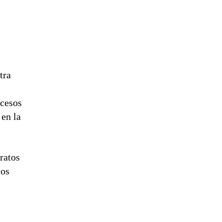
tra
ocesos
 en la
ratos
los