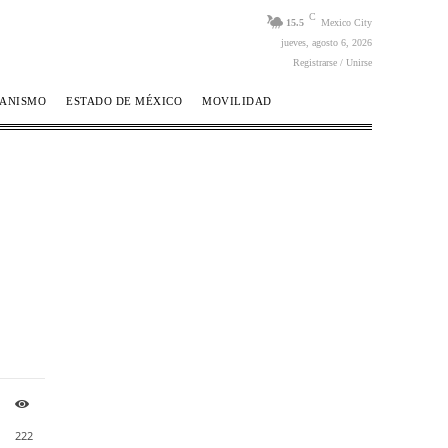
C
15.5
Mexico City
jueves, agosto 6, 2026
Registrarse / Unirse
BANISMO
ESTADO DE MÉXICO
MOVILIDAD
222