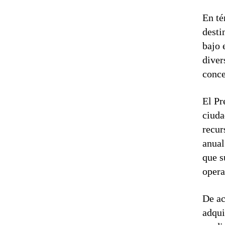
En té
desti
bajo 
diver
conce
El Pr
ciuda
recur
anual
que s
opera
De ac
adqui