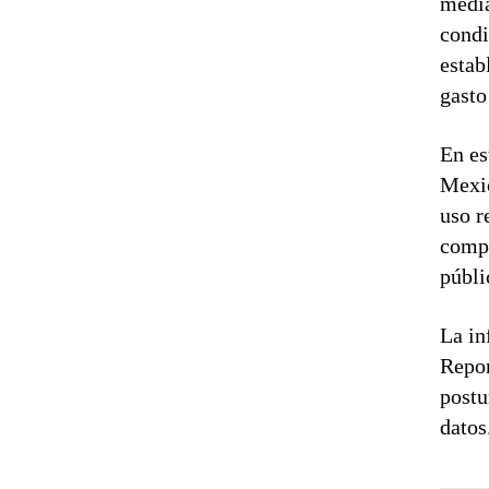
media
condi
estab
gasto
En es
Mexic
uso r
compe
públi
La in
Repor
postu
datos