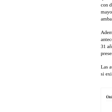
con d
mayo 
ambas
Ademá
antec
31 añ
prese
Las a
si ex
Últ