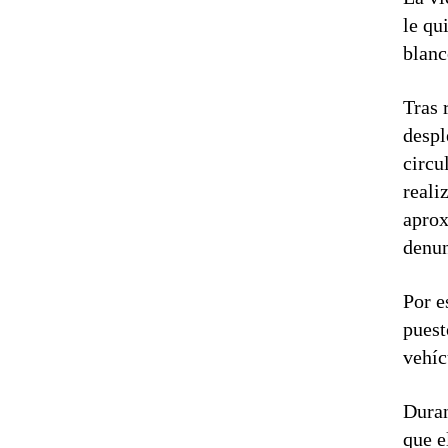
le qu
blanc
Tras 
despl
circu
reali
aprox
denun
Por e
puest
vehíc
Duran
que e