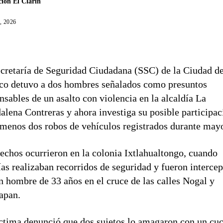
ión El Clarín
, 2026
cretaría de Seguridad Ciudadana (SSC) de la Ciudad d
o detuvo a dos hombres señalados como presuntos
nsables de un asalto con violencia en la alcaldía La
lena Contreras y ahora investiga su posible participac
 menos dos robos de vehículos registrados durante may
echos ocurrieron en la colonia Ixtlahualtongo, cuando
ías realizaban recorridos de seguridad y fueron interce
n hombre de 33 años en el cruce de las calles Nogal y
apan.
ctima denunció que dos sujetos lo amagaron con un cuc