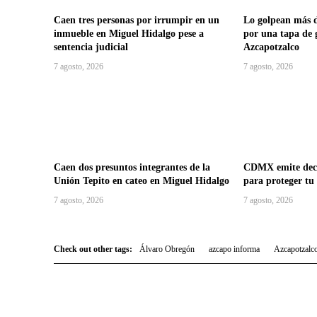
Caen tres personas por irrumpir en un
Lo golpean más d
inmueble en Miguel Hidalgo pese a
por una tapa de 
sentencia judicial
Azcapotzalco
7 agosto, 2026
7 agosto, 2026
Caen dos presuntos integrantes de la
CDMX emite decá
Unión Tepito en cateo en Miguel Hidalgo
para proteger tu
7 agosto, 2026
7 agosto, 2026
Check out other tags:
Álvaro Obregón
azcapo informa
Azcapotzalc