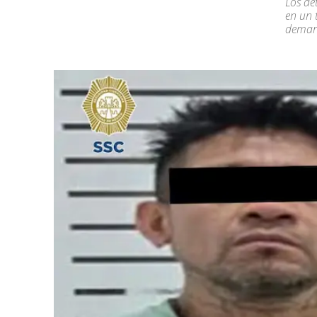
Los de
en un 
demar