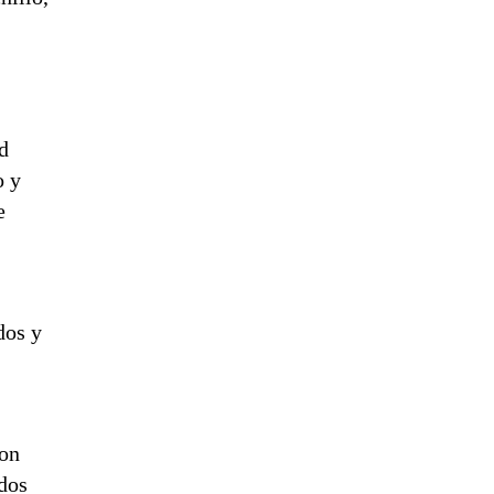
d
o y
e
l
dos y
ron
ados