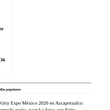
or
036
Más populares
Kitty Expo México 2026 en Azcapotzalco:
entrada gratis, pastel y fotos con Kitty