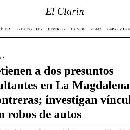
El Clarín
LÍTICA
ESPECTÁCULOS
DEPORTES
OPINIÓN
CDMX
OBRAS Y UR
d
tienen a dos presuntos
altantes en La Magdalena
ntreras; investigan víncu
n robos de autos