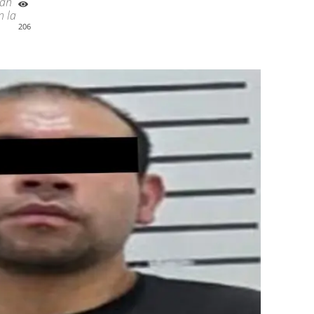
ban
n la
206