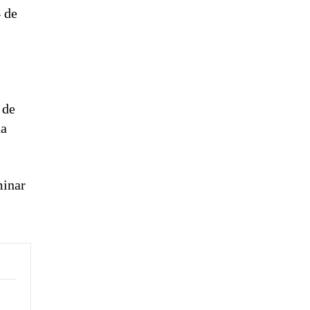
4 de
 de
na
minar