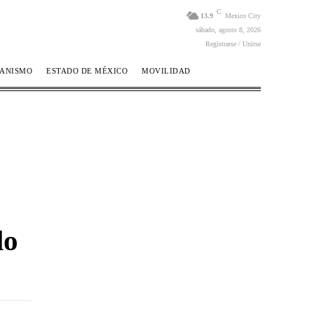
C
13.9
Mexico City
sábado, agosto 8, 2026
Registrarse / Unirse
BANISMO
ESTADO DE MÉXICO
MOVILIDAD
lo