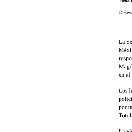
Redacc
17 mayo
La Se
Méxic
respo
Magda
en al
Los h
polic
por u
Totol
La ví