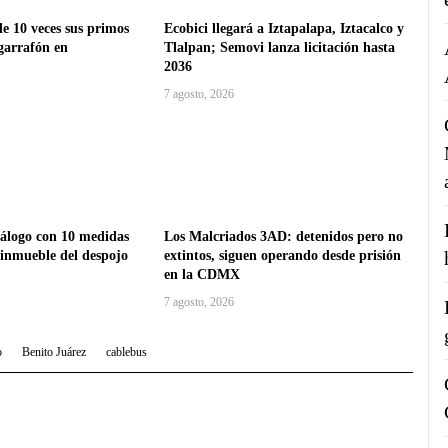
e 10 veces sus primos
Ecobici llegará a Iztapalapa, Iztacalco y
garrafón en
Tlalpan; Semovi lanza licitación hasta
2036
7 agosto, 2026
logo con 10 medidas
Los Malcriados 3AD: detenidos pero no
 inmueble del despojo
extintos, siguen operando desde prisión
en la CDMX
7 agosto, 2026
o
Benito Juárez
cablebus