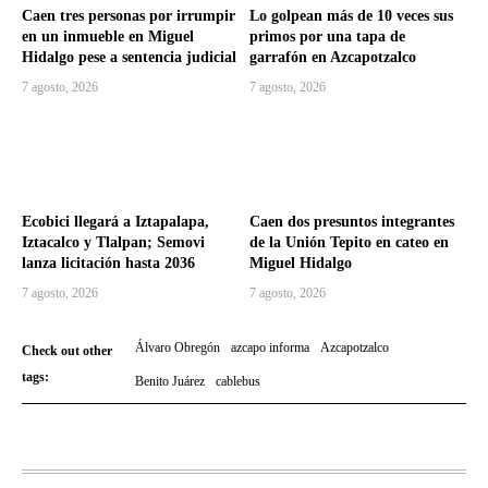
Caen tres personas por irrumpir
Lo golpean más de 10 veces sus
en un inmueble en Miguel
primos por una tapa de
Hidalgo pese a sentencia judicial
garrafón en Azcapotzalco
7 agosto, 2026
7 agosto, 2026
Ecobici llegará a Iztapalapa,
Caen dos presuntos integrantes
Iztacalco y Tlalpan; Semovi
de la Unión Tepito en cateo en
lanza licitación hasta 2036
Miguel Hidalgo
7 agosto, 2026
7 agosto, 2026
Álvaro Obregón
azcapo informa
Azcapotzalco
Check out other
tags:
Benito Juárez
cablebus