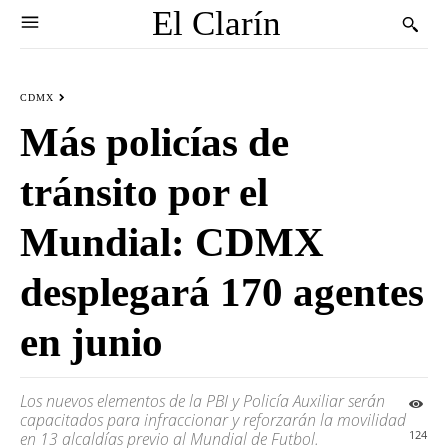
El Clarín
CDMX
Más policías de
tránsito por el
Mundial: CDMX
desplegará 170 agentes
en junio
Los nuevos elementos de la PBI y Policía Auxiliar serán
capacitados para infraccionar y reforzarán la movilidad
124
en 13 alcaldías previo al Mundial de Futbol.