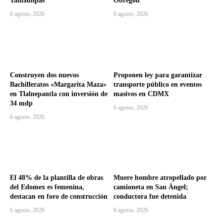
Tamaulipas
Obregón
6 agosto, 2026
6 agosto, 2026
Construyen dos nuevos
Proponen ley para garantizar
Bachilleratos «Margarita Maza»
transporte público en eventos
en Tlalnepantla con inversión de
masivos en CDMX
34 mdp
6 agosto, 2026
6 agosto, 2026
El 48% de la plantilla de obras
Muere hombre atropellado por
del Edomex es femenina,
camioneta en San Ángel;
destacan en foro de construcción
conductora fue detenida
6 agosto, 2026
6 agosto, 2026