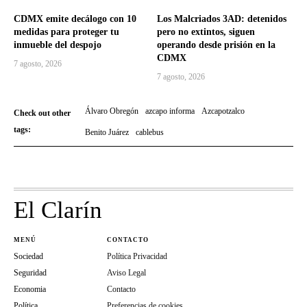
CDMX emite decálogo con 10
Los Malcriados 3AD: detenidos
medidas para proteger tu
pero no extintos, siguen
inmueble del despojo
operando desde prisión en la
CDMX
7 agosto, 2026
7 agosto, 2026
Álvaro Obregón
azcapo informa
Azcapotzalco
Check out other
tags:
Benito Juárez
cablebus
El Clarín
MENÚ
CONTACTO
Sociedad
Política Privacidad
Seguridad
Aviso Legal
Economia
Contacto
Política
Preferencias de cookies