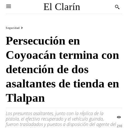
El Clarín
Seguridad
Persecución en
Coyoacán termina con
detención de dos
asaltantes de tienda en
Tlalpan
Los presuntos asaltantes, junto con la réplica de la
pistola, el efectivo recuperado y el vehículo guinda,
fueron trasladados y puestos a disposición del agente del
210