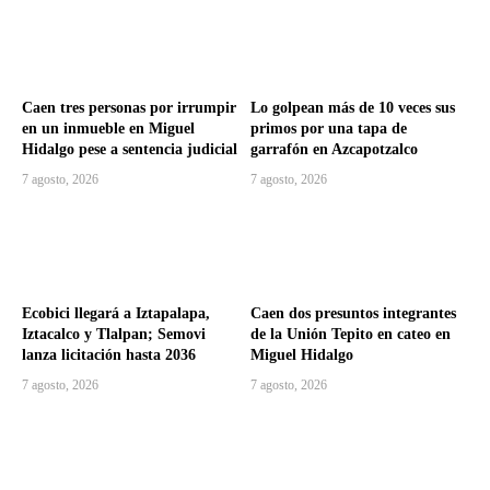
Caen tres personas por irrumpir
Lo golpean más de 10 veces sus
en un inmueble en Miguel
primos por una tapa de
Hidalgo pese a sentencia judicial
garrafón en Azcapotzalco
7 agosto, 2026
7 agosto, 2026
Ecobici llegará a Iztapalapa,
Caen dos presuntos integrantes
Iztacalco y Tlalpan; Semovi
de la Unión Tepito en cateo en
lanza licitación hasta 2036
Miguel Hidalgo
7 agosto, 2026
7 agosto, 2026