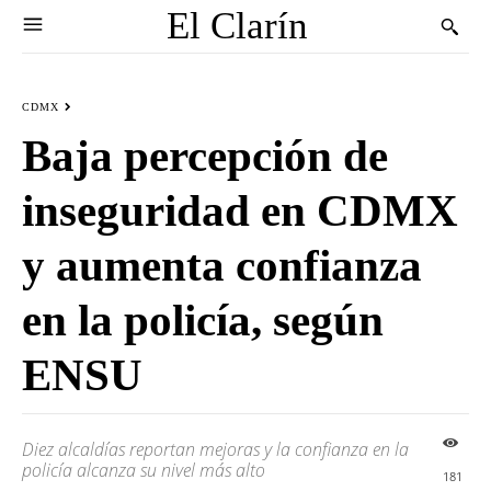
El Clarín
CDMX
Baja percepción de
inseguridad en CDMX
y aumenta confianza
en la policía, según
ENSU
Diez alcaldías reportan mejoras y la confianza en la
policía alcanza su nivel más alto
181