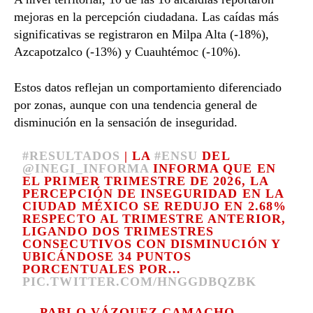
mejoras en la percepción ciudadana. Las caídas más
significativas se registraron en Milpa Alta (-18%),
Azcapotzalco (-13%) y Cuauhtémoc (-10%).
Estos datos reflejan un comportamiento diferenciado
por zonas, aunque con una tendencia general de
disminución en la sensación de inseguridad.
#RESULTADOS
| LA
#ENSU
DEL
@INEGI_INFORMA
INFORMA QUE EN
EL PRIMER TRIMESTRE DE 2026, LA
PERCEPCIÓN DE INSEGURIDAD EN LA
CIUDAD MÉXICO SE REDUJO EN 2.68%
RESPECTO AL TRIMESTRE ANTERIOR,
LIGANDO DOS TRIMESTRES
CONSECUTIVOS CON DISMINUCIÓN Y
UBICÁNDOSE 34 PUNTOS
PORCENTUALES POR…
PIC.TWITTER.COM/HNGGDBQZBK
— PABLO VÁZQUEZ CAMACHO