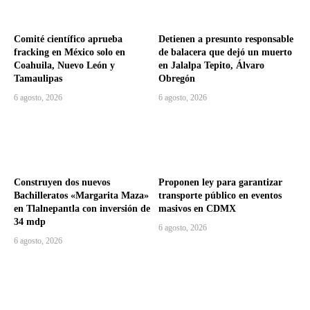
Comité científico aprueba
Detienen a presunto responsable
fracking en México solo en
de balacera que dejó un muerto
Coahuila, Nuevo León y
en Jalalpa Tepito, Álvaro
Tamaulipas
Obregón
6 agosto, 2026
6 agosto, 2026
Construyen dos nuevos
Proponen ley para garantizar
Bachilleratos «Margarita Maza»
transporte público en eventos
en Tlalnepantla con inversión de
masivos en CDMX
34 mdp
6 agosto, 2026
6 agosto, 2026