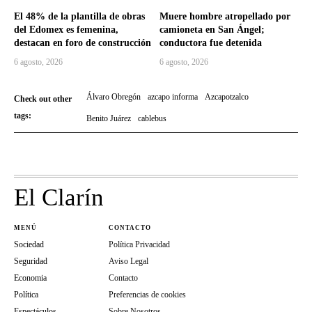
El 48% de la plantilla de obras
Muere hombre atropellado por
del Edomex es femenina,
camioneta en San Ángel;
destacan en foro de construcción
conductora fue detenida
6 agosto, 2026
6 agosto, 2026
Álvaro Obregón
azcapo informa
Azcapotzalco
Check out other
tags:
Benito Juárez
cablebus
El Clarín
MENÚ
CONTACTO
Sociedad
Política Privacidad
Seguridad
Aviso Legal
Economia
Contacto
Política
Preferencias de cookies
Espectáculos
Sobre Nosotros