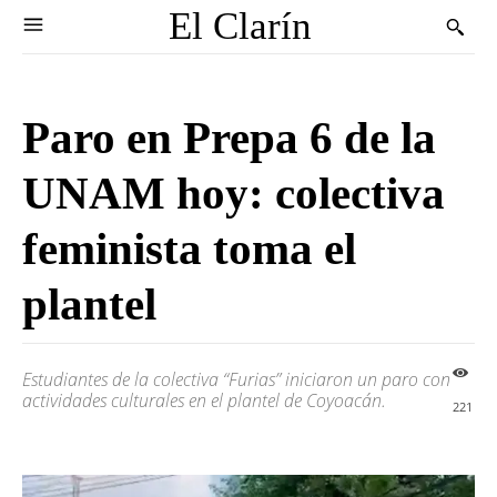
El Clarín
Paro en Prepa 6 de la
UNAM hoy: colectiva
feminista toma el
plantel
Estudiantes de la colectiva “Furias” iniciaron un paro con
actividades culturales en el plantel de Coyoacán.
221